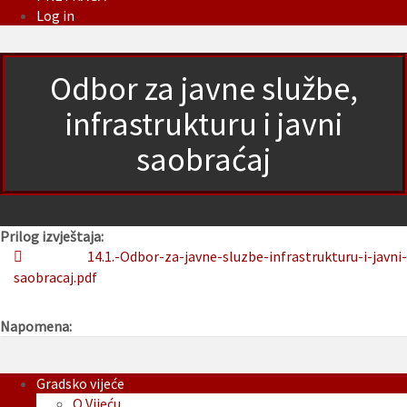
Log in
Odbor za javne službe,
infrastrukturu i javni
saobraćaj
Prilog izvještaja:
14.1.-Odbor-za-javne-sluzbe-infrastrukturu-i-javni-
saobracaj.pdf
Napomena:
Gradsko vijeće
O Vijeću