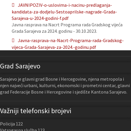
JAVNIPOZIV-o-uslovima-i-nacinu-predlaganja-
kandidata-za-dodjelu-Sestoaprilske-nagrade-Grada-
Sarajeva-u-2024-godini-f.pdf
Javna rasprava na Nacrt Programa rada Gradskog vijeća
Grada Sarajeva za 2024. godinu - 30.10.2023.
Javna-rasprava-na-Nacrt-Programa-rada-Gradskog-
vijeca-Grada-Sarajeva-za-2024.-godinu.pdf
Grad Sarajevo
Sarajevo je glavni grad Bosne i Hercegovine, njena metropola i
njen najveći urbani, kulturni, ekonomski i prometni centar, glavni
grad Federacije Bosne i Hercegovine i sjedište Kantona Sarajevo.
Važniji telefonski brojevi
Policija 122
Vatrogasna služba 123