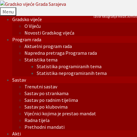
Menu
Izvor fotografije Mezit Armin
Gradsko vijeće
O Vijeću
Novosti Gradskog vijeća
Program rada
Aktuelni program rada
Napredna pretraga Programa rada
Statistika tema
Statistika programiranih tema
Statistika neprogramiranih tema
Sastav
Trenutni sastav
Sastav po strankama
Sastav po radnim tijelima
Sastav po klubovima
Vijećnici kojima je prestao mandat
Radna tijela
Prethodni mandati
Akti