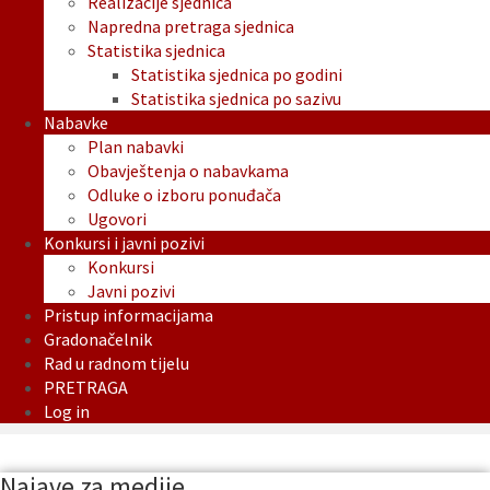
Realizacije sjednica
Napredna pretraga sjednica
Statistika sjednica
Statistika sjednica po godini
Statistika sjednica po sazivu
Nabavke
Plan nabavki
Obavještenja o nabavkama
Odluke o izboru ponuđača
Ugovori
Konkursi i javni pozivi
Konkursi
Javni pozivi
Pristup informacijama
Gradonačelnik
Rad u radnom tijelu
PRETRAGA
Log in
Najave za medije