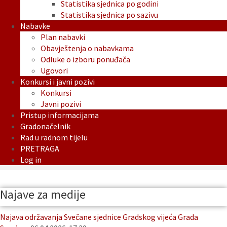
Statistika sjednica po godini
Statistika sjednica po sazivu
Nabavke
Plan nabavki
Obavještenja o nabavkama
Odluke o izboru ponuđača
Ugovori
Konkursi i javni pozivi
Konkursi
Javni pozivi
Pristup informacijama
Gradonačelnik
Rad u radnom tijelu
PRETRAGA
Log in
Najave za medije
Najava održavanja Svečane sjednice Gradskog vijeća Grada