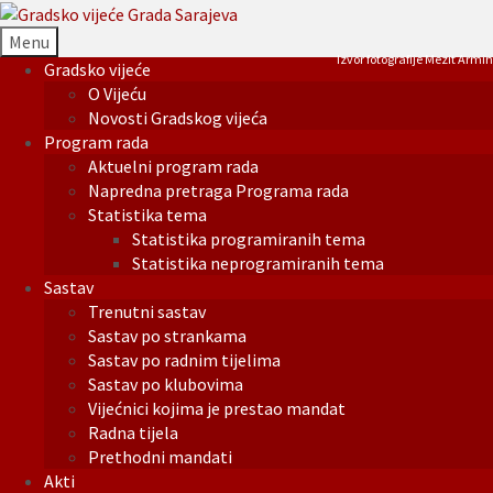
Menu
Izvor fotografije Mezit Armin
Gradsko vijeće
O Vijeću
Novosti Gradskog vijeća
Program rada
Aktuelni program rada
Napredna pretraga Programa rada
Statistika tema
Statistika programiranih tema
Statistika neprogramiranih tema
Sastav
Trenutni sastav
Sastav po strankama
Sastav po radnim tijelima
Sastav po klubovima
Vijećnici kojima je prestao mandat
Radna tijela
Prethodni mandati
Akti