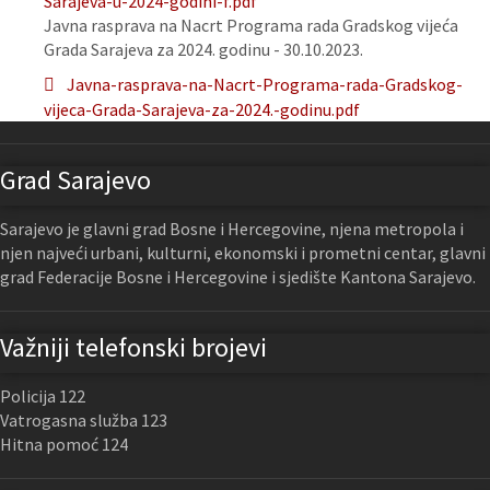
Sarajeva-u-2024-godini-f.pdf
Javna rasprava na Nacrt Programa rada Gradskog vijeća
Grada Sarajeva za 2024. godinu - 30.10.2023.
Javna-rasprava-na-Nacrt-Programa-rada-Gradskog-
vijeca-Grada-Sarajeva-za-2024.-godinu.pdf
Grad Sarajevo
Sarajevo je glavni grad Bosne i Hercegovine, njena metropola i
njen najveći urbani, kulturni, ekonomski i prometni centar, glavni
grad Federacije Bosne i Hercegovine i sjedište Kantona Sarajevo.
Važniji telefonski brojevi
Policija 122
Vatrogasna služba 123
Hitna pomoć 124