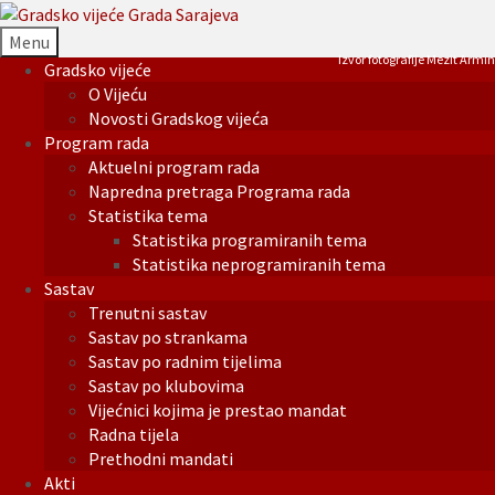
Menu
Izvor fotografije Mezit Armin
Gradsko vijeće
O Vijeću
Novosti Gradskog vijeća
Program rada
Aktuelni program rada
Napredna pretraga Programa rada
Statistika tema
Statistika programiranih tema
Statistika neprogramiranih tema
Sastav
Trenutni sastav
Sastav po strankama
Sastav po radnim tijelima
Sastav po klubovima
Vijećnici kojima je prestao mandat
Radna tijela
Prethodni mandati
Akti