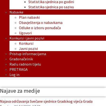
Statistika sjednica po godini
Statistika sjednica po sazivu
Nabavke
Plan nabavki
Obavještenja o nabavkama
Odluke o izboru ponuđača
Ugovori
Konkursi i javni pozivi
Konkursi
Javni pozivi
Pristup informacijama
Gradonačelnik
Rad u radnom tijelu
PRETRAGA
Log in
Najave za medije
Najava održavanja Svečane sjednice Gradskog vijeća Grada