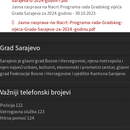
Sarajeva-u-2024-godini-f.pdf
Javna rasprava na Nacrt Programa rada Gradskog vijeća
Grada Sarajeva za 2024. godinu - 30.10.2023.
Javna-rasprava-na-Nacrt-Programa-rada-Gradskog-
vijeca-Grada-Sarajeva-za-2024.-godinu.pdf
Grad Sarajevo
Sarajevo je glavni grad Bosne i Hercegovine, njena metropola i
njen najveći urbani, kulturni, ekonomski i prometni centar, glavni
grad Federacije Bosne i Hercegovine i sjedište Kantona Sarajevo.
Važniji telefonski brojevi
Policija 122
Vatrogasna služba 123
Hitna pomoć 124