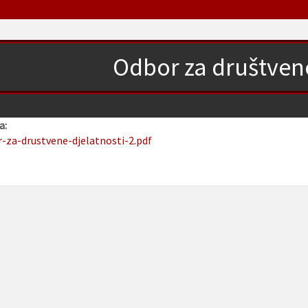
Odbor za društvene
a:
r-za-drustvene-djelatnosti-2.pdf