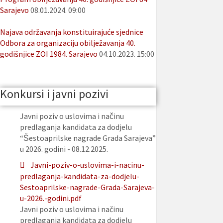
Sarajevo
08.01.2024. 09:00
Najava održavanja konstituirajuće sjednice
Odbora za organizaciju obilježavanja 40.
godišnjice ZOI 1984. Sarajevo
04.10.2023. 15:00
Konkursi i javni pozivi
Javni poziv o uslovima i načinu
predlaganja kandidata za dodjelu
“Šestoaprilske nagrade Grada Sarajeva”
u 2026. godini - 08.12.2025.
Javni-poziv-o-uslovima-i-nacinu-
predlaganja-kandidata-za-dodjelu-
Sestoaprilske-nagrade-Grada-Sarajeva-
u-2026.-godini.pdf
Javni poziv o uslovima i načinu
predlaganja kandidata za dodjelu