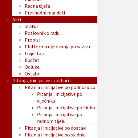
Radna tijela
Prethodni mandati
Akti
Statut
Poslovnik o radu
Propisi
Platforma djelovanja po sazivu
Izvještaji
Budžet
Odluke
Ostalo
Pitanja, inicijative i zaključci
Pitanja i inicijative po podnosiocu
Pitanja i inicijative po
vijećniku
Pitanja i inicijative po klubu
Pitanja i inicijative po
radnom tijelu
Pitanja i inicijative po dostavi
Pitanja i inicijative po sjednici