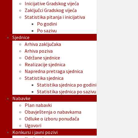
Inicijative Gradskog vijeća
Zaključci Gradskog vijeća
Statistika pitanja i inicijativa
Po godini
Po sazivu
Sjednice
Arhiva zaključaka
Arhiva poziva
Održane sjednice
Realizacije sjednica
Napredna pretraga sjednica
Statistika sjednica
Statistika sjednica po godini
Statistika sjednica po sazivu
Nabavke
Plan nabavki
Obavještenja o nabavkama
Odluke o izboru ponuđača
Ugovori
Konkursi i javni pozivi