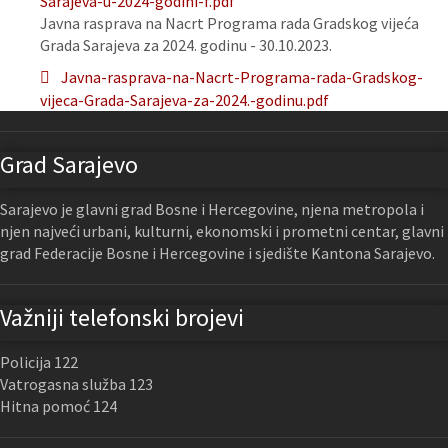
Sarajeva-u-2024-godini-f.pdf
Javna rasprava na Nacrt Programa rada Gradskog vijeća
Grada Sarajeva za 2024. godinu - 30.10.2023.
Javna-rasprava-na-Nacrt-Programa-rada-Gradskog-
vijeca-Grada-Sarajeva-za-2024.-godinu.pdf
Grad Sarajevo
Sarajevo je glavni grad Bosne i Hercegovine, njena metropola i
njen najveći urbani, kulturni, ekonomski i prometni centar, glavni
grad Federacije Bosne i Hercegovine i sjedište Kantona Sarajevo.
Važniji telefonski brojevi
Policija 122
Vatrogasna služba 123
Hitna pomoć 124