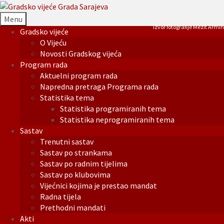
Menu
Izvor fotografije Mezit Armin
Gradsko vijeće
O Vijeću
Novosti Gradskog vijeća
Program rada
Aktuelni program rada
Napredna pretraga Programa rada
Statistika tema
Statistika programiranih tema
Statistika neprogramiranih tema
Sastav
Trenutni sastav
Sastav po strankama
Sastav po radnim tijelima
Sastav po klubovima
Vijećnici kojima je prestao mandat
Radna tijela
Prethodni mandati
Akti