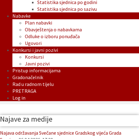
Statistika sjednica po godini
Statistika sjednica po sazivu
Nabavke
Plan nabavki
Obavještenja o nabavkama
Odluke o izboru ponuđača
Ugovori
Konkursi i javni pozivi
Konkursi
Javni pozivi
Pristup informacijama
Gradonačelnik
Rad u radnom tijelu
PRETRAGA
Log in
Najave za medije
Najava održavanja Svečane sjednice Gradskog vijeća Grada