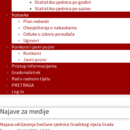
Statistika sjednica po godini
Statistika sjednica po sazivu
Nabavke
Plan nabavki
Obavještenja o nabavkama
Odluke o izboru ponuđača
Ugovori
Konkursi i javni pozivi
Konkursi
Javni pozivi
Pristup informacijama
Gradonačelnik
Rad u radnom tijelu
PRETRAGA
Log in
Najave za medije
Najava održavanja Svečane sjednice Gradskog vijeća Grada