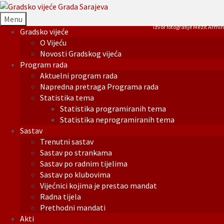
Menu
Izvor fotografije Mezit Armin
Gradsko vijeće
O Vijeću
Novosti Gradskog vijeća
Program rada
Aktuelni program rada
Napredna pretraga Programa rada
Statistika tema
Statistika programiranih tema
Statistika neprogramiranih tema
Sastav
Trenutni sastav
Sastav po strankama
Sastav po radnim tijelima
Sastav po klubovima
Vijećnici kojima je prestao mandat
Radna tijela
Prethodni mandati
Akti