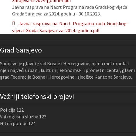
Sarajeva-u-2024-godini-f.pdf
Javna rasprava na Nacrt Programa rada Gradskog vijeća
Grada Sarajeva za 2024. godinu - 30.10.2023.
Javna-rasprava-na-Nacrt-Programa-rada-Gradskog-
vijeca-Grada-Sarajeva-za-2024.-godinu.pdf
Grad Sarajevo
Sarajevo je glavni grad Bosne i Hercegovine, njena metropola i
njen najveći urbani, kulturni, ekonomski i prometni centar, glavni
grad Federacije Bosne i Hercegovine i sjedište Kantona Sarajevo.
Važniji telefonski brojevi
Policija 122
Vatrogasna služba 123
Hitna pomoć 124