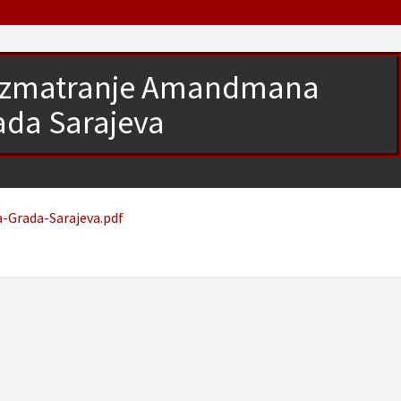
– razmatranje Amandmana
ada Sarajeva
-Grada-Sarajeva.pdf