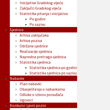
Inicijative Gradskog vijeća
Zaključci Gradskog vijeća
Statistika pitanja i inicijativa
Po godini
Po sazivu
Sjednice
Arhiva zaključaka
Arhiva poziva
Održane sjednice
Realizacije sjednica
Napredna pretraga sjednica
Statistika sjednica
Statistika sjednica po godini
Statistika sjednica po sazivu
Nabavke
Plan nabavki
Obavještenja o nabavkama
Odluke o izboru ponuđača
Ugovori
Konkursi i javni pozivi