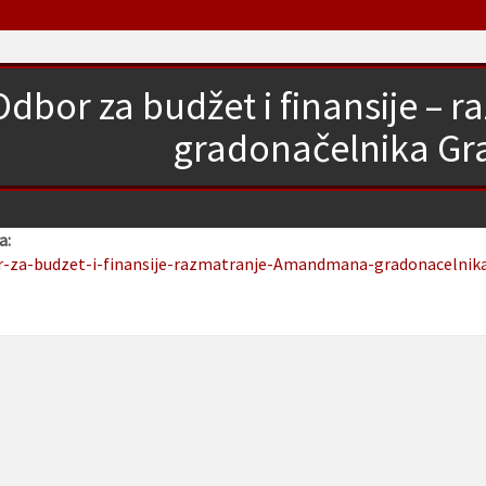
Odbor za budžet i finansije 
gradonačelnika Gr
a:
r-za-budzet-i-finansije-razmatranje-Amandmana-gradonacelnika