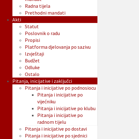
Radna tijela
Prethodni mandati
Akti
Statut
Poslovnik o radu
Propisi
Platforma djelovanja po sazivu
Izvještaji
Budžet
Odluke
Ostalo
Pitanja, inicijative i zaključci
Pitanja i inicijative po podnosiocu
Pitanja i inicijative po
vijećniku
Pitanja i inicijative po klubu
Pitanja i inicijative po
radnom tijelu
Pitanja i inicijative po dostavi
Pitanja i inicijative po sjednici