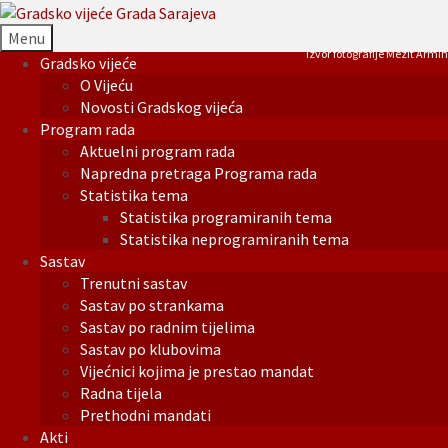
Menu
Izvor fotografije Mezit Armin
Gradsko vijeće
O Vijeću
Novosti Gradskog vijeća
Program rada
Aktuelni program rada
Napredna pretraga Programa rada
Statistika tema
Statistika programiranih tema
Statistika neprogramiranih tema
Sastav
Trenutni sastav
Sastav po strankama
Sastav po radnim tijelima
Sastav po klubovima
Vijećnici kojima je prestao mandat
Radna tijela
Prethodni mandati
Akti