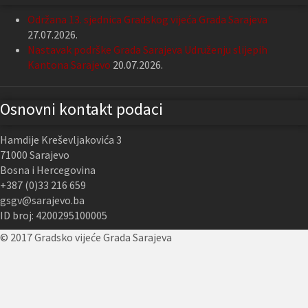
Održana 13. sjednica Gradskog vijeća Grada Sarajeva
27.07.2026.
Nastavak podrške Grada Sarajeva Udruženju slijepih
Kantona Sarajevo
20.07.2026.
Osnovni kontakt podaci
Hamdije Kreševljakovića 3
71000 Sarajevo
Bosna i Hercegovina
+387 (0)33 216 659
gsgv@sarajevo.ba
ID broj: 4200295100005
© 2017 Gradsko vijeće Grada Sarajeva