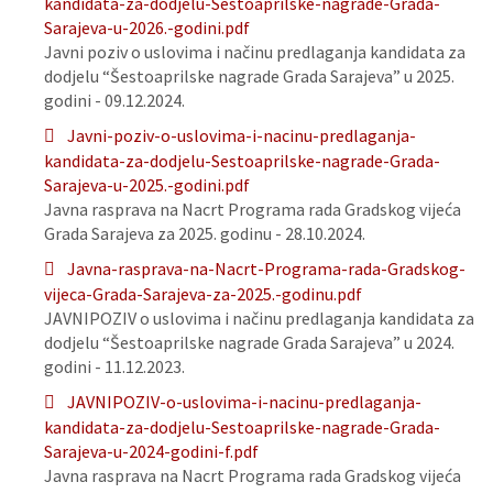
kandidata-za-dodjelu-Sestoaprilske-nagrade-Grada-
Sarajeva-u-2026.-godini.pdf
Javni poziv o uslovima i načinu predlaganja kandidata za
dodjelu “Šestoaprilske nagrade Grada Sarajeva” u 2025.
godini - 09.12.2024.
Javni-poziv-o-uslovima-i-nacinu-predlaganja-
kandidata-za-dodjelu-Sestoaprilske-nagrade-Grada-
Sarajeva-u-2025.-godini.pdf
Javna rasprava na Nacrt Programa rada Gradskog vijeća
Grada Sarajeva za 2025. godinu - 28.10.2024.
Javna-rasprava-na-Nacrt-Programa-rada-Gradskog-
vijeca-Grada-Sarajeva-za-2025.-godinu.pdf
JAVNIPOZIV o uslovima i načinu predlaganja kandidata za
dodjelu “Šestoaprilske nagrade Grada Sarajeva” u 2024.
godini - 11.12.2023.
JAVNIPOZIV-o-uslovima-i-nacinu-predlaganja-
kandidata-za-dodjelu-Sestoaprilske-nagrade-Grada-
Sarajeva-u-2024-godini-f.pdf
Javna rasprava na Nacrt Programa rada Gradskog vijeća