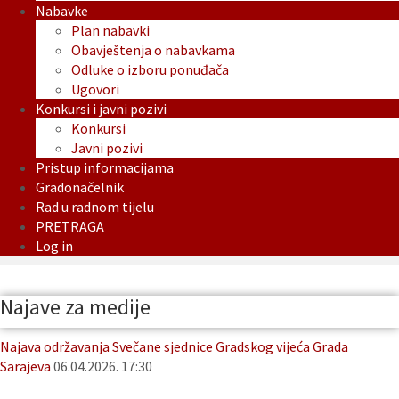
Nabavke
Plan nabavki
Obavještenja o nabavkama
Odluke o izboru ponuđača
Ugovori
Konkursi i javni pozivi
Konkursi
Javni pozivi
Pristup informacijama
Gradonačelnik
Rad u radnom tijelu
PRETRAGA
Log in
Najave za medije
Najava održavanja Svečane sjednice Gradskog vijeća Grada
Sarajeva
06.04.2026. 17:30