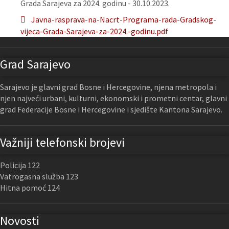
Grada Sarajeva za 2024. godinu - 30.10.2023.
Javna-rasprava-na-Nacrt-Programa-rada-Gradskog-
vijeca-Grada-Sarajeva-za-2024.-godinu.pdf
Grad Sarajevo
Sarajevo je glavni grad Bosne i Hercegovine, njena metropola i
njen najveći urbani, kulturni, ekonomski i prometni centar, glavni
grad Federacije Bosne i Hercegovine i sjedište Kantona Sarajevo.
Važniji telefonski brojevi
Policija 122
Vatrogasna služba 123
Hitna pomoć 124
Novosti