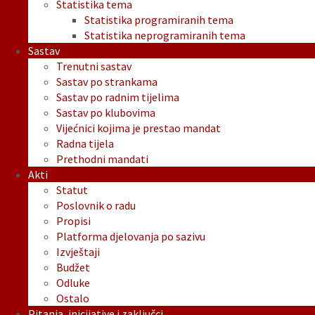
Statistika tema
Statistika programiranih tema
Statistika neprogramiranih tema
Sastav
Trenutni sastav
Sastav po strankama
Sastav po radnim tijelima
Sastav po klubovima
Vijećnici kojima je prestao mandat
Radna tijela
Prethodni mandati
Akti
Statut
Poslovnik o radu
Propisi
Platforma djelovanja po sazivu
Izvještaji
Budžet
Odluke
Ostalo
Pitanja, inicijative i zaključci