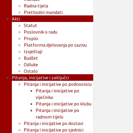
Radna tijela
Prethodni mandati
Akti
Statut
Poslovnik o radu
Propisi
Platforma djelovanja po sazivu
Izvještaji
Budžet
Odluke
Ostalo
Pitanja, inicijative i zaključci
Pitanja i inicijative po podnosiocu
Pitanja i inicijative po
vijećniku
Pitanja i inicijative po klubu
Pitanja i inicijative po
radnom tijelu
Pitanja i inicijative po dostavi
Pitanja i inicijative po sjednici