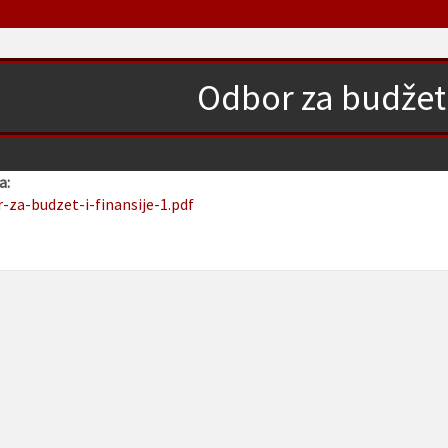
Odbor za budžet i
a:
r-za-budzet-i-finansije-1.pdf