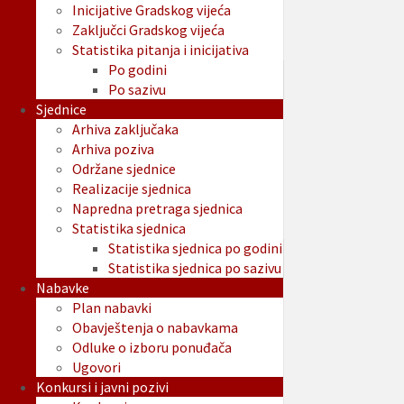
Inicijative Gradskog vijeća
Zaključci Gradskog vijeća
Statistika pitanja i inicijativa
Po godini
Po sazivu
Sjednice
Arhiva zaključaka
Arhiva poziva
Održane sjednice
Realizacije sjednica
Napredna pretraga sjednica
Statistika sjednica
Statistika sjednica po godini
Statistika sjednica po sazivu
Nabavke
Plan nabavki
Obavještenja o nabavkama
Odluke o izboru ponuđača
Ugovori
Konkursi i javni pozivi