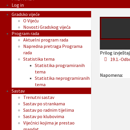
Log in
Gradsko vijeće
O Vijeću
Novosti Gradskog vijeća
Program rada
Aktuelni program rada
Napredna pretraga Programa
rada
Prilog izvještaj
Statistika tema
19.1.-Odb
Statistika programiranih
tema
Napomena:
Statistika neprogramiranih
tema
Sastav
Trenutni sastav
Sastav po strankama
Sastav po radnim tijelima
Sastav po klubovima
Vijećnici kojima je prestao
mandat