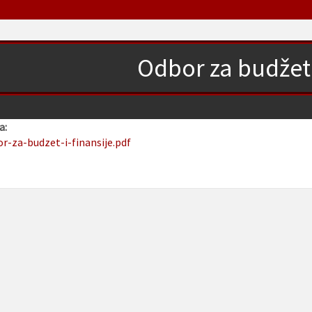
Odbor za budžet i
a:
or-za-budzet-i-finansije.pdf