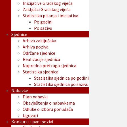
Inicijative Gradskog vijeća
Zaključci Gradskog vijeća
Statistika pitanja i inicijativa
Po godini
Po sazivu
Sjednice
Arhiva zaključaka
Arhiva poziva
Održane sjednice
Realizacije sjednica
Napredna pretraga sjednica
Statistika sjednica
Statistika sjednica po godini
Statistika sjednica po sazivu
Nabavke
Plan nabavki
Obavještenja o nabavkama
Odluke o izboru ponuđača
Ugovori
Konkursi i javni pozivi