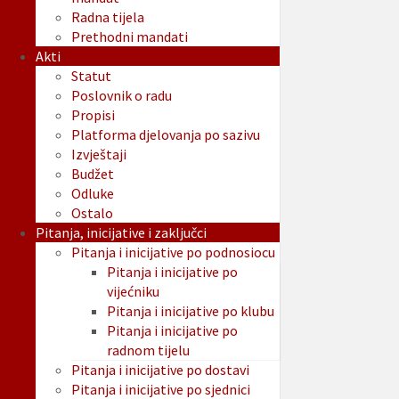
Radna tijela
Prethodni mandati
Akti
Statut
Poslovnik o radu
Propisi
Platforma djelovanja po sazivu
Izvještaji
Budžet
Odluke
Ostalo
Pitanja, inicijative i zaključci
Pitanja i inicijative po podnosiocu
Pitanja i inicijative po
vijećniku
Pitanja i inicijative po klubu
Pitanja i inicijative po
radnom tijelu
Pitanja i inicijative po dostavi
Pitanja i inicijative po sjednici