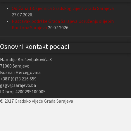
Održana 13. sjednica Gradskog vijeća Grada Sarajeva
27.07.2026.
Nastavak podrške Grada Sarajeva Udruženju slijepih
Kantona Sarajevo
20.07.2026.
Osnovni kontakt podaci
Hamdije Kreševljakovića 3
71000 Sarajevo
Bosna i Hercegovina
+387 (0)33 216 659
gsgv@sarajevo.ba
ID broj: 4200295100005
© 2017 Gradsko vijeće Grada Sarajeva