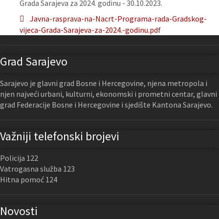
Grada Sarajeva za 2024. godinu - 30.10.2023.
Javna-rasprava-na-Nacrt-Programa-rada-Gradskog-
vijeca-Grada-Sarajeva-za-2024.-godinu.pdf
Grad Sarajevo
Sarajevo je glavni grad Bosne i Hercegovine, njena metropola i
njen najveći urbani, kulturni, ekonomski i prometni centar, glavni
grad Federacije Bosne i Hercegovine i sjedište Kantona Sarajevo.
Važniji telefonski brojevi
Policija 122
Vatrogasna služba 123
Hitna pomoć 124
Novosti