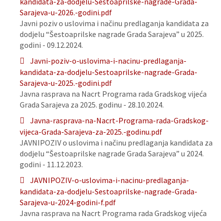
kandidata-za-dodjelu-Sestoaprilske-nagrade-Grada-
Sarajeva-u-2026.-godini.pdf
Javni poziv o uslovima i načinu predlaganja kandidata za
dodjelu “Šestoaprilske nagrade Grada Sarajeva” u 2025.
godini - 09.12.2024.
Javni-poziv-o-uslovima-i-nacinu-predlaganja-
kandidata-za-dodjelu-Sestoaprilske-nagrade-Grada-
Sarajeva-u-2025.-godini.pdf
Javna rasprava na Nacrt Programa rada Gradskog vijeća
Grada Sarajeva za 2025. godinu - 28.10.2024.
Javna-rasprava-na-Nacrt-Programa-rada-Gradskog-
vijeca-Grada-Sarajeva-za-2025.-godinu.pdf
JAVNIPOZIV o uslovima i načinu predlaganja kandidata za
dodjelu “Šestoaprilske nagrade Grada Sarajeva” u 2024.
godini - 11.12.2023.
JAVNIPOZIV-o-uslovima-i-nacinu-predlaganja-
kandidata-za-dodjelu-Sestoaprilske-nagrade-Grada-
Sarajeva-u-2024-godini-f.pdf
Javna rasprava na Nacrt Programa rada Gradskog vijeća