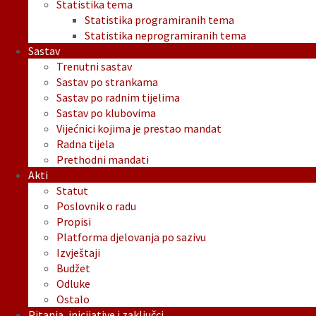
Statistika tema
Statistika programiranih tema
Statistika neprogramiranih tema
Sastav
Trenutni sastav
Sastav po strankama
Sastav po radnim tijelima
Sastav po klubovima
Vijećnici kojima je prestao mandat
Radna tijela
Prethodni mandati
Akti
Statut
Poslovnik o radu
Propisi
Platforma djelovanja po sazivu
Izvještaji
Budžet
Odluke
Ostalo
Pitanja, inicijative i zaključci