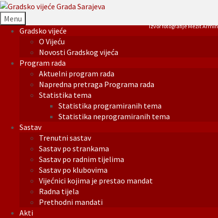
Menu
Izvor fotografije Mezit Armin
Gradsko vijeće
O Vijeću
Novosti Gradskog vijeća
Program rada
Aktuelni program rada
Napredna pretraga Programa rada
Statistika tema
Statistika programiranih tema
Statistika neprogramiranih tema
Sastav
Trenutni sastav
Sastav po strankama
Sastav po radnim tijelima
Sastav po klubovima
Vijećnici kojima je prestao mandat
Radna tijela
Prethodni mandati
Akti