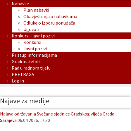
Nabavke
Plan nabavki
Obavještenja o nabavkama
Odluke o izboru ponuđača
Ugovori
Konkursi i javni pozivi
Konkursi
Javni pozivi
Pristup informacijama
Gradonačelnik
Rad u radnom tijelu
PRETRAGA
Log in
Najave za medije
Najava održavanja Svečane sjednice Gradskog vijeća Grada
Sarajeva
06.04.2026. 17:30