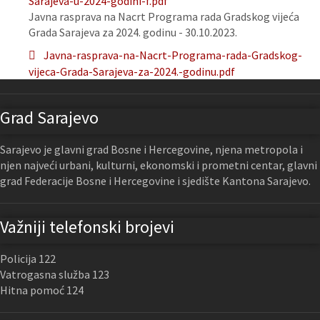
Sarajeva-u-2024-godini-f.pdf
Javna rasprava na Nacrt Programa rada Gradskog vijeća
Grada Sarajeva za 2024. godinu - 30.10.2023.
Javna-rasprava-na-Nacrt-Programa-rada-Gradskog-
vijeca-Grada-Sarajeva-za-2024.-godinu.pdf
Grad Sarajevo
Sarajevo je glavni grad Bosne i Hercegovine, njena metropola i
njen najveći urbani, kulturni, ekonomski i prometni centar, glavni
grad Federacije Bosne i Hercegovine i sjedište Kantona Sarajevo.
Važniji telefonski brojevi
Policija 122
Vatrogasna služba 123
Hitna pomoć 124