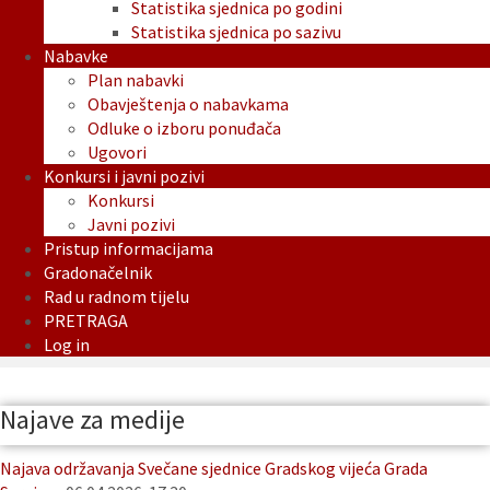
Statistika sjednica po godini
Statistika sjednica po sazivu
Nabavke
Plan nabavki
Obavještenja o nabavkama
Odluke o izboru ponuđača
Ugovori
Konkursi i javni pozivi
Konkursi
Javni pozivi
Pristup informacijama
Gradonačelnik
Rad u radnom tijelu
PRETRAGA
Log in
Najave za medije
Najava održavanja Svečane sjednice Gradskog vijeća Grada