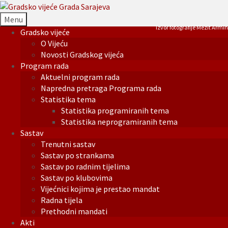
Menu
Izvor fotografije Mezit Armin
Gradsko vijeće
O Vijeću
Novosti Gradskog vijeća
Program rada
Aktuelni program rada
Napredna pretraga Programa rada
Statistika tema
Statistika programiranih tema
Statistika neprogramiranih tema
Sastav
Trenutni sastav
Sastav po strankama
Sastav po radnim tijelima
Sastav po klubovima
Vijećnici kojima je prestao mandat
Radna tijela
Prethodni mandati
Akti