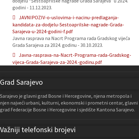
dodjelu “Šestoaprilske nagrade Grada Sarajeva” u 2024.
godini - 11.12.2023.
JAVNIPOZIV-o-uslovima-i-nacinu-predlaganja-
kandidata-za-dodjelu-Sestoaprilske-nagrade-Grada-
Sarajeva-u-2024-godini-f.pdf
Javna rasprava na Nacrt Programa rada Gradskog vijeća
Grada Sarajeva za 2024. godinu - 30.10.2023.
Javna-rasprava-na-Nacrt-Programa-rada-Gradskog-
vijeca-Grada-Sarajeva-za-2024.-godinu.pdf
Grad Sarajevo
Sarajevo je glavni grad Bosne i Hercegovine, njena metropola i
njen najveći urbani, kulturni, ekonomski i prometni centar, glavni
grad Federacije Bosne i Hercegovine i sjedište Kantona Sarajevo.
Važniji telefonski brojevi