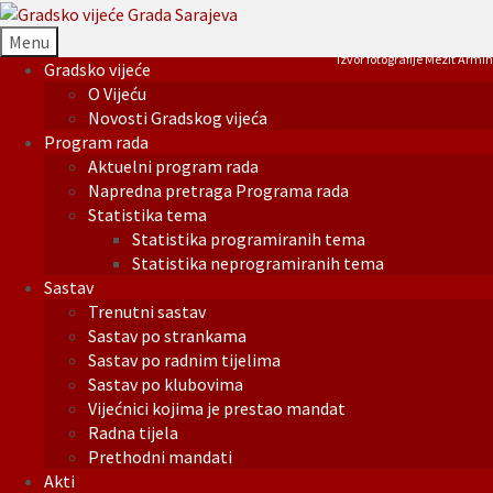
Menu
Izvor fotografije Mezit Armin
Gradsko vijeće
O Vijeću
Novosti Gradskog vijeća
Program rada
Aktuelni program rada
Napredna pretraga Programa rada
Statistika tema
Statistika programiranih tema
Statistika neprogramiranih tema
Sastav
Trenutni sastav
Sastav po strankama
Sastav po radnim tijelima
Sastav po klubovima
Vijećnici kojima je prestao mandat
Radna tijela
Prethodni mandati
Akti