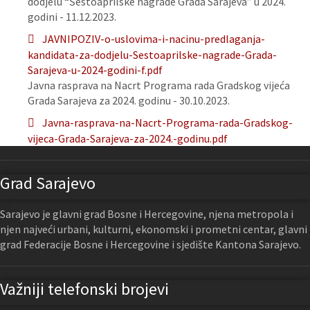
dodjelu “Šestoaprilske nagrade Grada Sarajeva” u 2024.
godini - 11.12.2023.
JAVNIPOZIV-o-uslovima-i-nacinu-predlaganja-
kandidata-za-dodjelu-Sestoaprilske-nagrade-Grada-
Sarajeva-u-2024-godini-f.pdf
Javna rasprava na Nacrt Programa rada Gradskog vijeća
Grada Sarajeva za 2024. godinu - 30.10.2023.
Javna-rasprava-na-Nacrt-Programa-rada-Gradskog-
vijeca-Grada-Sarajeva-za-2024.-godinu.pdf
Grad Sarajevo
Sarajevo je glavni grad Bosne i Hercegovine, njena metropola i
njen najveći urbani, kulturni, ekonomski i prometni centar, glavni
grad Federacije Bosne i Hercegovine i sjedište Kantona Sarajevo.
Važniji telefonski brojevi