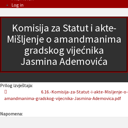
Log in
Komisija za Statut i akte-
Mišljenje o amandmanima
gradskog vijećnika
Jasmina Ademovića
Prilog izvještaja:
6.16.-Komisija-za-Statut-i-akte-Misljenje-o-
amandmanima-gradskog-vijecnika-Jasmina-Ademovica.pdf
Napomena: