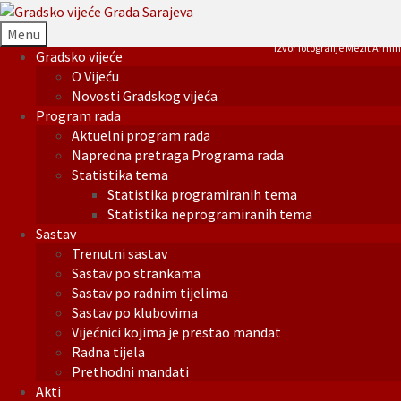
Menu
Izvor fotografije Mezit Armin
Gradsko vijeće
O Vijeću
Novosti Gradskog vijeća
Program rada
Aktuelni program rada
Napredna pretraga Programa rada
Statistika tema
Statistika programiranih tema
Statistika neprogramiranih tema
Sastav
Trenutni sastav
Sastav po strankama
Sastav po radnim tijelima
Sastav po klubovima
Vijećnici kojima je prestao mandat
Radna tijela
Prethodni mandati
Akti