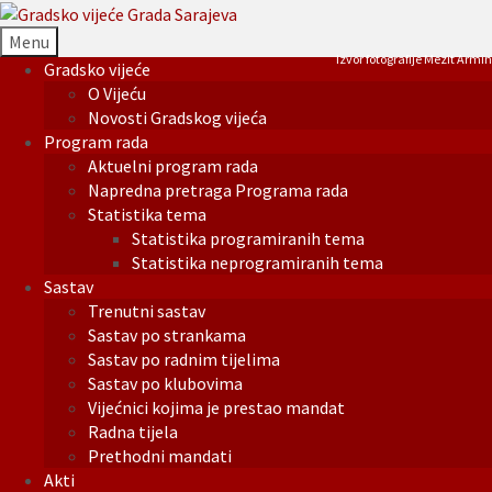
Menu
Izvor fotografije Mezit Armin
Gradsko vijeće
O Vijeću
Novosti Gradskog vijeća
Program rada
Aktuelni program rada
Napredna pretraga Programa rada
Statistika tema
Statistika programiranih tema
Statistika neprogramiranih tema
Sastav
Trenutni sastav
Sastav po strankama
Sastav po radnim tijelima
Sastav po klubovima
Vijećnici kojima je prestao mandat
Radna tijela
Prethodni mandati
Akti