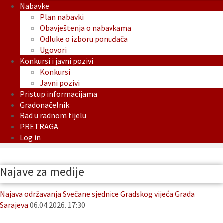
Nabavke
Plan nabavki
Obavještenja o nabavkama
Odluke o izboru ponuđača
Ugovori
Konkursi i javni pozivi
Konkursi
Javni pozivi
Pristup informacijama
Gradonačelnik
Rad u radnom tijelu
PRETRAGA
Log in
Najave za medije
Najava održavanja Svečane sjednice Gradskog vijeća Grada
Sarajeva
06.04.2026. 17:30