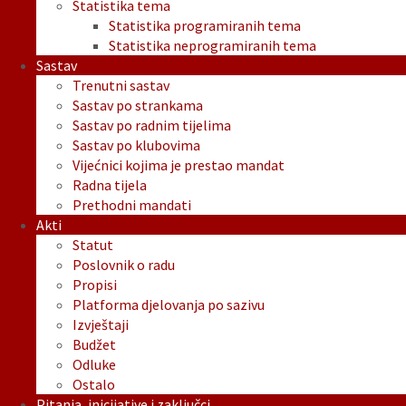
Statistika tema
Statistika programiranih tema
Statistika neprogramiranih tema
Sastav
Trenutni sastav
Sastav po strankama
Sastav po radnim tijelima
Sastav po klubovima
Vijećnici kojima je prestao mandat
Radna tijela
Prethodni mandati
Akti
Statut
Poslovnik o radu
Propisi
Platforma djelovanja po sazivu
Izvještaji
Budžet
Odluke
Ostalo
Pitanja, inicijative i zaključci