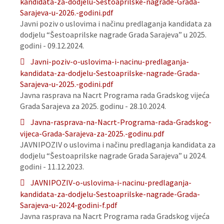
kandidata-za-dodjelu-Sestoaprilske-nagrade-Grada-
Sarajeva-u-2026.-godini.pdf
Javni poziv o uslovima i načinu predlaganja kandidata za
dodjelu “Šestoaprilske nagrade Grada Sarajeva” u 2025.
godini - 09.12.2024.
Javni-poziv-o-uslovima-i-nacinu-predlaganja-
kandidata-za-dodjelu-Sestoaprilske-nagrade-Grada-
Sarajeva-u-2025.-godini.pdf
Javna rasprava na Nacrt Programa rada Gradskog vijeća
Grada Sarajeva za 2025. godinu - 28.10.2024.
Javna-rasprava-na-Nacrt-Programa-rada-Gradskog-
vijeca-Grada-Sarajeva-za-2025.-godinu.pdf
JAVNIPOZIV o uslovima i načinu predlaganja kandidata za
dodjelu “Šestoaprilske nagrade Grada Sarajeva” u 2024.
godini - 11.12.2023.
JAVNIPOZIV-o-uslovima-i-nacinu-predlaganja-
kandidata-za-dodjelu-Sestoaprilske-nagrade-Grada-
Sarajeva-u-2024-godini-f.pdf
Javna rasprava na Nacrt Programa rada Gradskog vijeća