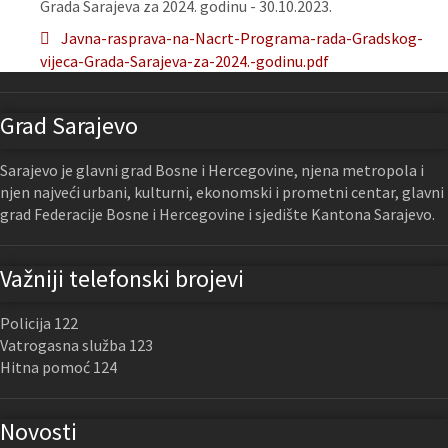
Grada Sarajeva za 2024. godinu - 30.10.2023.
Javna-rasprava-na-Nacrt-Programa-rada-Gradskog-
vijeca-Grada-Sarajeva-za-2024.-godinu.pdf
Grad Sarajevo
Sarajevo je glavni grad Bosne i Hercegovine, njena metropola i
njen najveći urbani, kulturni, ekonomski i prometni centar, glavni
grad Federacije Bosne i Hercegovine i sjedište Kantona Sarajevo.
Važniji telefonski brojevi
Policija 122
Vatrogasna služba 123
Hitna pomoć 124
Novosti