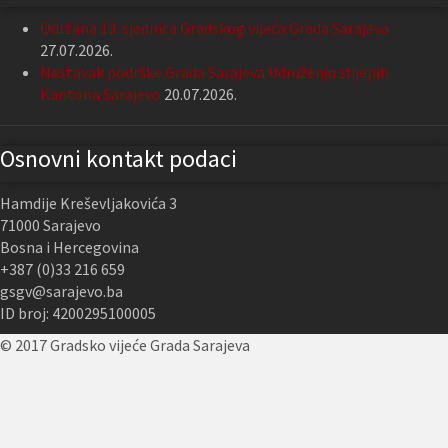
Održana 13. sjednica Gradskog vijeća Grada Sarajeva
27.07.2026.
Nastavak podrške Grada Sarajeva Udruženju slijepih
Kantona Sarajevo
20.07.2026.
Osnovni kontakt podaci
Hamdije Kreševljakovića 3
71000 Sarajevo
Bosna i Hercegovina
+387 (0)33 216 659
gsgv@sarajevo.ba
ID broj: 4200295100005
© 2017 Gradsko vijeće Grada Sarajeva