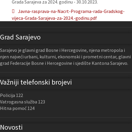
Grada Sarajeva za 2024. godinu - 30.10.2023.
Javna-rasprava-na-Nacrt-Programa-rada-Gradskog-
vijeca-Grada-Sarajeva-za-2024.-godinu.pdf
Grad Sarajevo
Sarajevo je glavni grad Bosne i Hercegovine, njena metropola i
njen najveći urbani, kulturni, ekonomski i prometni centar, glavni
grad Federacije Bosne i Hercegovine i sjedište Kantona Sarajevo.
Važniji telefonski brojevi
Policija 122
Vatrogasna služba 123
Hitna pomoć 124
Novosti