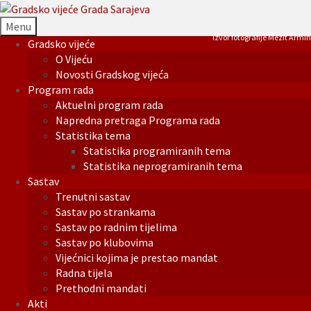
Menu
Izvor fotografije Mezit Armin
Gradsko vijeće
O Vijeću
Novosti Gradskog vijeća
Program rada
Aktuelni program rada
Napredna pretraga Programa rada
Statistika tema
Statistika programiranih tema
Statistika neprogramiranih tema
Sastav
Trenutni sastav
Sastav po strankama
Sastav po radnim tijelima
Sastav po klubovima
Vijećnici kojima je prestao mandat
Radna tijela
Prethodni mandati
Akti