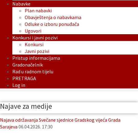
Nabavke
Plan nabavki
Obavještenja o nabavkama
Odluke o izboru ponuđača
Ugovori
Konkursi i javni pozivi
Konkursi
Javni pozivi
Pristup informacijama
Gradonačelnik
Rad u radnom tijelu
PRETRAGA
Log in
Najave za medije
Najava održavanja Svečane sjednice Gradskog vijeća Grada
Sarajeva
06.04.2026. 17:30