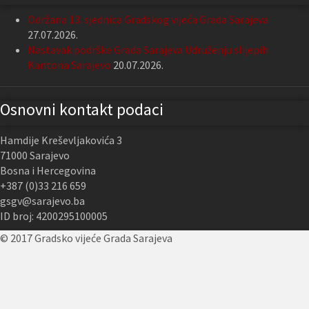
Održana 13. sjednica Gradskog vijeća Grada Sarajeva
27.07.2026.
Nastavak podrške Grada Sarajeva Udruženju slijepih
Kantona Sarajevo
20.07.2026.
Osnovni kontakt podaci
Hamdije Kreševljakovića 3
71000 Sarajevo
Bosna i Hercegovina
+387 (0)33 216 659
gsgv@sarajevo.ba
ID broj: 4200295100005
© 2017 Gradsko vijeće Grada Sarajeva