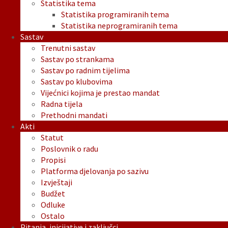
Statistika tema
Statistika programiranih tema
Statistika neprogramiranih tema
Sastav
Trenutni sastav
Sastav po strankama
Sastav po radnim tijelima
Sastav po klubovima
Vijećnici kojima je prestao mandat
Radna tijela
Prethodni mandati
Akti
Statut
Poslovnik o radu
Propisi
Platforma djelovanja po sazivu
Izvještaji
Budžet
Odluke
Ostalo
Pitanja, inicijative i zaključci