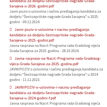
kandidata-za-dodjelu-Sestoaprilske-nagrade-Grada-
Sarajeva-u-2026.-godini.pdf
Javni poziv o uslovima i načinu predlaganja kandidata za
dodjelu “Šestoaprilske nagrade Grada Sarajeva” u 2025.
godini - 09.12.2024.
Javni-poziv-o-uslovima-i-nacinu-predlaganja-
kandidata-za-dodjelu-Sestoaprilske-nagrade-Grada-
Sarajeva-u-2025.-godini.pdf
Javna rasprava na Nacrt Programa rada Gradskog vijeća
Grada Sarajeva za 2025. godinu - 28.10.2024.
Javna-rasprava-na-Nacrt-Programa-rada-Gradskog-
vijeca-Grada-Sarajeva-za-2025.-godinu.pdf
JAVNIPOZIV o uslovima i načinu predlaganja kandidata za
dodjelu “Šestoaprilske nagrade Grada Sarajeva” u 2024.
godini - 11.12.2023.
JAVNIPOZIV-o-uslovima-i-nacinu-predlaganja-
kandidata-za-dodjelu-Sestoaprilske-nagrade-Grada-
Sarajeva-u-2024-godini-f.pdf
Javna rasprava na Nacrt Programa rada Gradskog vijeća