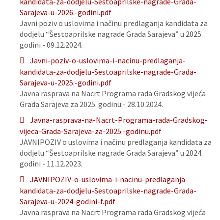
kandidata-za-dodjelu-Sestoaprilske-nagrade-Grada-
Sarajeva-u-2026.-godini.pdf
Javni poziv o uslovima i načinu predlaganja kandidata za
dodjelu “Šestoaprilske nagrade Grada Sarajeva” u 2025.
godini - 09.12.2024.
Javni-poziv-o-uslovima-i-nacinu-predlaganja-
kandidata-za-dodjelu-Sestoaprilske-nagrade-Grada-
Sarajeva-u-2025.-godini.pdf
Javna rasprava na Nacrt Programa rada Gradskog vijeća
Grada Sarajeva za 2025. godinu - 28.10.2024.
Javna-rasprava-na-Nacrt-Programa-rada-Gradskog-
vijeca-Grada-Sarajeva-za-2025.-godinu.pdf
JAVNIPOZIV o uslovima i načinu predlaganja kandidata za
dodjelu “Šestoaprilske nagrade Grada Sarajeva” u 2024.
godini - 11.12.2023.
JAVNIPOZIV-o-uslovima-i-nacinu-predlaganja-
kandidata-za-dodjelu-Sestoaprilske-nagrade-Grada-
Sarajeva-u-2024-godini-f.pdf
Javna rasprava na Nacrt Programa rada Gradskog vijeća