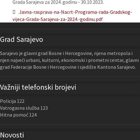
Grada Sarajeva za 2024. godinu - 30.10.2023.
Javna-rasprava-na-Nacrt-Programa-rada-Gradskog-
vijeca-Grada-Sarajeva-za-2024.-godinu.pdf
Grad Sarajevo
Sarajevo je glavni grad Bosne i Hercegovine, njena metropola i
njen najveći urbani, kulturni, ekonomski i prometni centar, glavni
grad Federacije Bosne i Hercegovine i sjedište Kantona Sarajevo.
Važniji telefonski brojevi
Policija 122
Vatrogasna služba 123
Hitna pomoć 124
Novosti