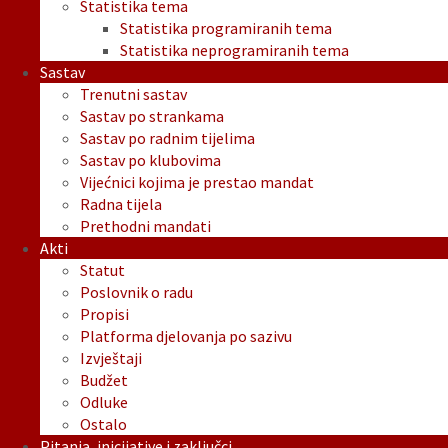
Statistika tema
Statistika programiranih tema
Statistika neprogramiranih tema
Sastav
Trenutni sastav
Sastav po strankama
Sastav po radnim tijelima
Sastav po klubovima
Vijećnici kojima je prestao mandat
Radna tijela
Prethodni mandati
Akti
Statut
Poslovnik o radu
Propisi
Platforma djelovanja po sazivu
Izvještaji
Budžet
Odluke
Ostalo
Pitanja, inicijative i zaključci