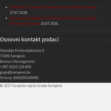
Održana 13. sjednica Gradskog vijeća Grada Sarajeva
27.07.2026.
Nastavak podrške Grada Sarajeva Udruženju slijepih
Kantona Sarajevo
20.07.2026.
Osnovni kontakt podaci
Hamdije Kreševljakovića 3
71000 Sarajevo
Bosna i Hercegovina
+387 (0)33 216 659
gsgv@sarajevo.ba
ID broj: 4200295100005
© 2017 Gradsko vijeće Grada Sarajeva