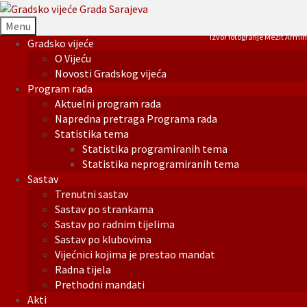
Menu
Izvor fotografije Mezit Armin
Gradsko vijeće
O Vijeću
Novosti Gradskog vijeća
Program rada
Aktuelni program rada
Napredna pretraga Programa rada
Statistika tema
Statistika programiranih tema
Statistika neprogramiranih tema
Sastav
Trenutni sastav
Sastav po strankama
Sastav po radnim tijelima
Sastav po klubovima
Vijećnici kojima je prestao mandat
Radna tijela
Prethodni mandati
Akti