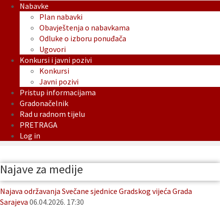
Nabavke
Plan nabavki
Obavještenja o nabavkama
Odluke o izboru ponuđača
Ugovori
Konkursi i javni pozivi
Konkursi
Javni pozivi
Pristup informacijama
Gradonačelnik
Rad u radnom tijelu
PRETRAGA
Log in
Najave za medije
Najava održavanja Svečane sjednice Gradskog vijeća Grada
Sarajeva
06.04.2026. 17:30