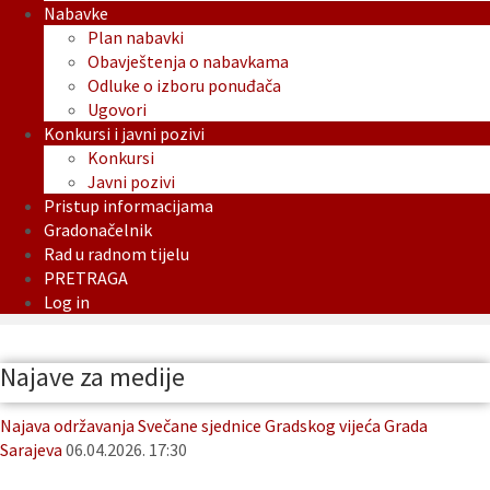
Nabavke
Plan nabavki
Obavještenja o nabavkama
Odluke o izboru ponuđača
Ugovori
Konkursi i javni pozivi
Konkursi
Javni pozivi
Pristup informacijama
Gradonačelnik
Rad u radnom tijelu
PRETRAGA
Log in
Najave za medije
Najava održavanja Svečane sjednice Gradskog vijeća Grada
Sarajeva
06.04.2026. 17:30