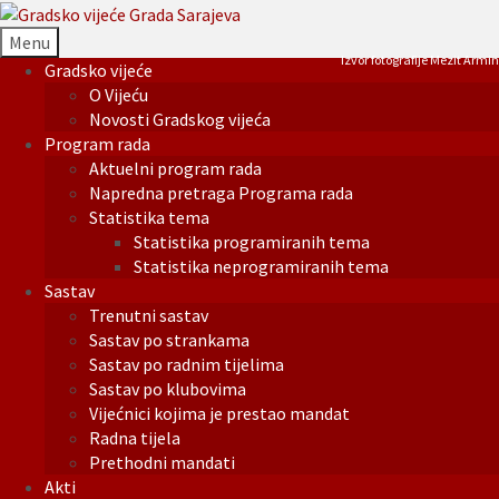
Menu
Izvor fotografije Mezit Armin
Gradsko vijeće
O Vijeću
Novosti Gradskog vijeća
Program rada
Aktuelni program rada
Napredna pretraga Programa rada
Statistika tema
Statistika programiranih tema
Statistika neprogramiranih tema
Sastav
Trenutni sastav
Sastav po strankama
Sastav po radnim tijelima
Sastav po klubovima
Vijećnici kojima je prestao mandat
Radna tijela
Prethodni mandati
Akti