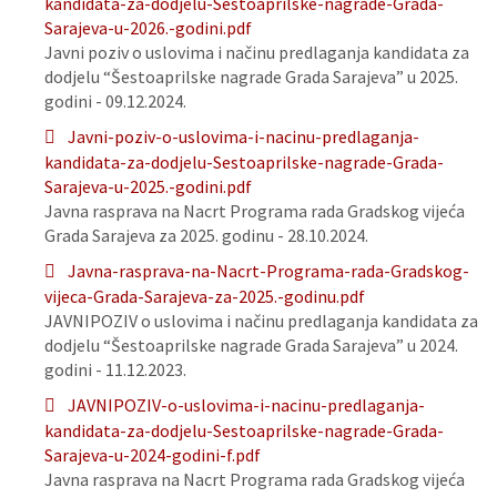
kandidata-za-dodjelu-Sestoaprilske-nagrade-Grada-
Sarajeva-u-2026.-godini.pdf
Javni poziv o uslovima i načinu predlaganja kandidata za
dodjelu “Šestoaprilske nagrade Grada Sarajeva” u 2025.
godini - 09.12.2024.
Javni-poziv-o-uslovima-i-nacinu-predlaganja-
kandidata-za-dodjelu-Sestoaprilske-nagrade-Grada-
Sarajeva-u-2025.-godini.pdf
Javna rasprava na Nacrt Programa rada Gradskog vijeća
Grada Sarajeva za 2025. godinu - 28.10.2024.
Javna-rasprava-na-Nacrt-Programa-rada-Gradskog-
vijeca-Grada-Sarajeva-za-2025.-godinu.pdf
JAVNIPOZIV o uslovima i načinu predlaganja kandidata za
dodjelu “Šestoaprilske nagrade Grada Sarajeva” u 2024.
godini - 11.12.2023.
JAVNIPOZIV-o-uslovima-i-nacinu-predlaganja-
kandidata-za-dodjelu-Sestoaprilske-nagrade-Grada-
Sarajeva-u-2024-godini-f.pdf
Javna rasprava na Nacrt Programa rada Gradskog vijeća