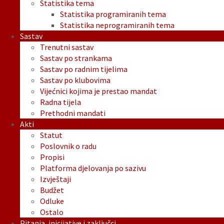
Statistika tema
Statistika programiranih tema
Statistika neprogramiranih tema
Sastav
Trenutni sastav
Sastav po strankama
Sastav po radnim tijelima
Sastav po klubovima
Vijećnici kojima je prestao mandat
Radna tijela
Prethodni mandati
Akti
Statut
Poslovnik o radu
Propisi
Platforma djelovanja po sazivu
Izvještaji
Budžet
Odluke
Ostalo
Pitanja, inicijative i zaključci