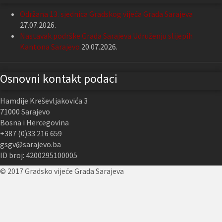
Održana 13. sjednica Gradskog vijeća Grada Sarajeva
27.07.2026.
Nastavak podrške Grada Sarajeva Udruženju slijepih
Kantona Sarajevo
20.07.2026.
Osnovni kontakt podaci
Hamdije Kreševljakovića 3
71000 Sarajevo
Bosna i Hercegovina
+387 (0)33 216 659
gsgv@sarajevo.ba
ID broj: 4200295100005
© 2017 Gradsko vijeće Grada Sarajeva