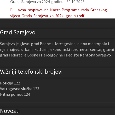
Grada Sarajeva za 2024. godinu - 30.10.2023.
Javna-rasprava-na-Nacrt-Programa-rada-Gradskog-
vijeca-Grada-Sarajeva-za-2024.-godinu.pdf
Grad Sarajevo
Sarajevo je glavni grad Bosne i Hercegovine, njena metropola i
njen najveći urbani, kulturni, ekonomski i prometni centar, glavni
grad Federacije Bosne i Hercegovine i sjedište Kantona Sarajevo.
Važniji telefonski brojevi
Policija 122
Vatrogasna služba 123
Hitna pomoć 124
Novosti