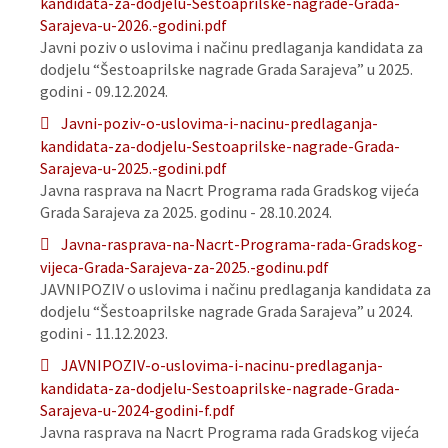
kandidata-za-dodjelu-Sestoaprilske-nagrade-Grada-
Sarajeva-u-2026.-godini.pdf
Javni poziv o uslovima i načinu predlaganja kandidata za
dodjelu “Šestoaprilske nagrade Grada Sarajeva” u 2025.
godini - 09.12.2024.
Javni-poziv-o-uslovima-i-nacinu-predlaganja-
kandidata-za-dodjelu-Sestoaprilske-nagrade-Grada-
Sarajeva-u-2025.-godini.pdf
Javna rasprava na Nacrt Programa rada Gradskog vijeća
Grada Sarajeva za 2025. godinu - 28.10.2024.
Javna-rasprava-na-Nacrt-Programa-rada-Gradskog-
vijeca-Grada-Sarajeva-za-2025.-godinu.pdf
JAVNIPOZIV o uslovima i načinu predlaganja kandidata za
dodjelu “Šestoaprilske nagrade Grada Sarajeva” u 2024.
godini - 11.12.2023.
JAVNIPOZIV-o-uslovima-i-nacinu-predlaganja-
kandidata-za-dodjelu-Sestoaprilske-nagrade-Grada-
Sarajeva-u-2024-godini-f.pdf
Javna rasprava na Nacrt Programa rada Gradskog vijeća