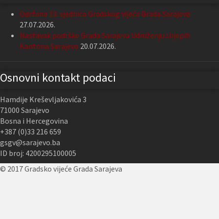
Održana 13. sjednica Gradskog vijeća Grada Sarajeva
27.07.2026.
Nastavak podrške Grada Sarajeva Udruženju slijepih
Kantona Sarajevo
20.07.2026.
Osnovni kontakt podaci
Hamdije Kreševljakovića 3
71000 Sarajevo
Bosna i Hercegovina
+387 (0)33 216 659
gsgv@sarajevo.ba
ID broj: 4200295100005
© 2017 Gradsko vijeće Grada Sarajeva