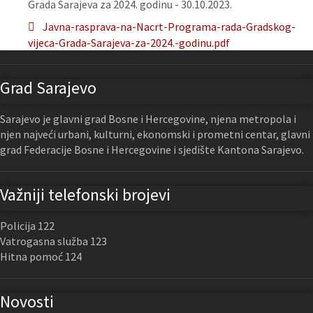
Grada Sarajeva za 2024. godinu - 30.10.2023.
Javna-rasprava-na-Nacrt-Programa-rada-Gradskog-
vijeca-Grada-Sarajeva-za-2024.-godinu.pdf
Grad Sarajevo
Sarajevo je glavni grad Bosne i Hercegovine, njena metropola i
njen najveći urbani, kulturni, ekonomski i prometni centar, glavni
grad Federacije Bosne i Hercegovine i sjedište Kantona Sarajevo.
Važniji telefonski brojevi
Policija 122
Vatrogasna služba 123
Hitna pomoć 124
Novosti