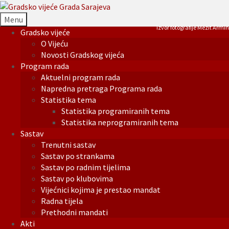
Menu
Izvor fotografije Mezit Armin
Gradsko vijeće
O Vijeću
Novosti Gradskog vijeća
Program rada
Aktuelni program rada
Napredna pretraga Programa rada
Statistika tema
Statistika programiranih tema
Statistika neprogramiranih tema
Sastav
Trenutni sastav
Sastav po strankama
Sastav po radnim tijelima
Sastav po klubovima
Vijećnici kojima je prestao mandat
Radna tijela
Prethodni mandati
Akti