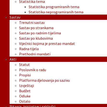
Statistika tema
Statistika programiranih tema
Statistika neprogramiranih tema
Sastav
Trenutni sastav
Sastav po strankama
Sastav po radnim tijelima
Sastav po klubovima
Vijećnici kojima je prestao mandat
Radna tijela
Prethodni mandati
Akti
Statut
Poslovnik o radu
Propisi
Platforma djelovanja po sazivu
Izvještaji
Budžet
Odluke
Ostalo
Pitanja, inicijative i zaključci