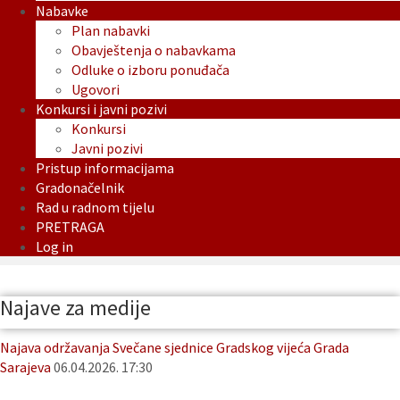
Nabavke
Plan nabavki
Obavještenja o nabavkama
Odluke o izboru ponuđača
Ugovori
Konkursi i javni pozivi
Konkursi
Javni pozivi
Pristup informacijama
Gradonačelnik
Rad u radnom tijelu
PRETRAGA
Log in
Najave za medije
Najava održavanja Svečane sjednice Gradskog vijeća Grada
Sarajeva
06.04.2026. 17:30