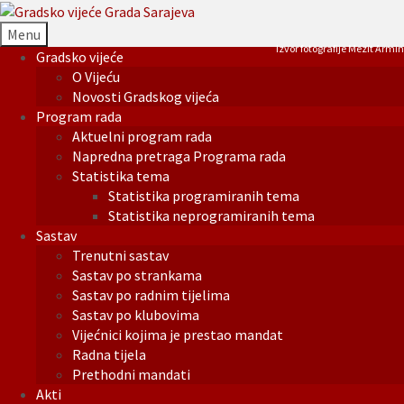
Menu
Izvor fotografije Mezit Armin
Gradsko vijeće
O Vijeću
Novosti Gradskog vijeća
Program rada
Aktuelni program rada
Napredna pretraga Programa rada
Statistika tema
Statistika programiranih tema
Statistika neprogramiranih tema
Sastav
Trenutni sastav
Sastav po strankama
Sastav po radnim tijelima
Sastav po klubovima
Vijećnici kojima je prestao mandat
Radna tijela
Prethodni mandati
Akti