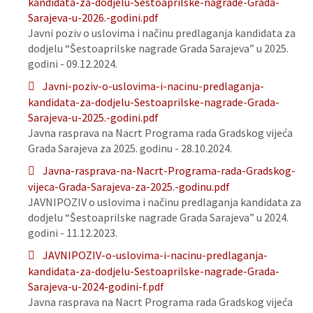
kandidata-za-dodjelu-Sestoaprilske-nagrade-Grada-
Sarajeva-u-2026.-godini.pdf
Javni poziv o uslovima i načinu predlaganja kandidata za
dodjelu “Šestoaprilske nagrade Grada Sarajeva” u 2025.
godini - 09.12.2024.
Javni-poziv-o-uslovima-i-nacinu-predlaganja-
kandidata-za-dodjelu-Sestoaprilske-nagrade-Grada-
Sarajeva-u-2025.-godini.pdf
Javna rasprava na Nacrt Programa rada Gradskog vijeća
Grada Sarajeva za 2025. godinu - 28.10.2024.
Javna-rasprava-na-Nacrt-Programa-rada-Gradskog-
vijeca-Grada-Sarajeva-za-2025.-godinu.pdf
JAVNIPOZIV o uslovima i načinu predlaganja kandidata za
dodjelu “Šestoaprilske nagrade Grada Sarajeva” u 2024.
godini - 11.12.2023.
JAVNIPOZIV-o-uslovima-i-nacinu-predlaganja-
kandidata-za-dodjelu-Sestoaprilske-nagrade-Grada-
Sarajeva-u-2024-godini-f.pdf
Javna rasprava na Nacrt Programa rada Gradskog vijeća