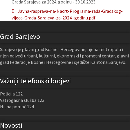
Grada Sarajeva za 2024. godinu - 30.10.2023.
Javna-rasprava-na-Nacrt-Programa-rada-Gradskog-
vijeca-Grada-Sarajeva-za-2024.-godinu.pdf
Grad Sarajevo
Sarajevo je glavni grad Bosne i Hercegovine, njena metropola i
njen najveći urbani, kulturni, ekonomski i prometni centar, glavni
grad Federacije Bosne i Hercegovine i sjedište Kantona Sarajevo.
Važniji telefonski brojevi
Policija 122
Vatrogasna služba 123
Hitna pomoć 124
Novosti