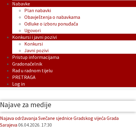
Nabavke
Plan nabavki
Obavještenja o nabavkama
Odluke o izboru ponuđača
Ugovori
Konkursi i javni pozivi
Konkursi
Javni pozivi
Pristup informacijama
Gradonačelnik
Rad u radnom tijelu
PRETRAGA
Log in
Najave za medije
Najava održavanja Svečane sjednice Gradskog vijeća Grada
Sarajeva
06.04.2026. 17:30