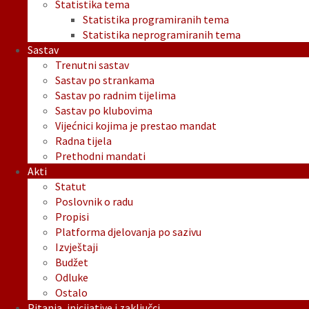
Statistika tema
Statistika programiranih tema
Statistika neprogramiranih tema
Sastav
Trenutni sastav
Sastav po strankama
Sastav po radnim tijelima
Sastav po klubovima
Vijećnici kojima je prestao mandat
Radna tijela
Prethodni mandati
Akti
Statut
Poslovnik o radu
Propisi
Platforma djelovanja po sazivu
Izvještaji
Budžet
Odluke
Ostalo
Pitanja, inicijative i zaključci