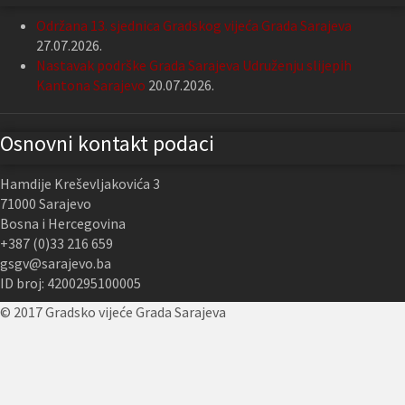
Održana 13. sjednica Gradskog vijeća Grada Sarajeva
27.07.2026.
Nastavak podrške Grada Sarajeva Udruženju slijepih
Kantona Sarajevo
20.07.2026.
Osnovni kontakt podaci
Hamdije Kreševljakovića 3
71000 Sarajevo
Bosna i Hercegovina
+387 (0)33 216 659
gsgv@sarajevo.ba
ID broj: 4200295100005
© 2017 Gradsko vijeće Grada Sarajeva