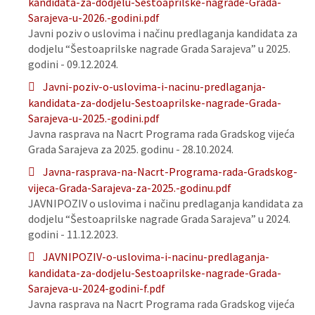
kandidata-za-dodjelu-Sestoaprilske-nagrade-Grada-
Sarajeva-u-2026.-godini.pdf
Javni poziv o uslovima i načinu predlaganja kandidata za
dodjelu “Šestoaprilske nagrade Grada Sarajeva” u 2025.
godini - 09.12.2024.
Javni-poziv-o-uslovima-i-nacinu-predlaganja-
kandidata-za-dodjelu-Sestoaprilske-nagrade-Grada-
Sarajeva-u-2025.-godini.pdf
Javna rasprava na Nacrt Programa rada Gradskog vijeća
Grada Sarajeva za 2025. godinu - 28.10.2024.
Javna-rasprava-na-Nacrt-Programa-rada-Gradskog-
vijeca-Grada-Sarajeva-za-2025.-godinu.pdf
JAVNIPOZIV o uslovima i načinu predlaganja kandidata za
dodjelu “Šestoaprilske nagrade Grada Sarajeva” u 2024.
godini - 11.12.2023.
JAVNIPOZIV-o-uslovima-i-nacinu-predlaganja-
kandidata-za-dodjelu-Sestoaprilske-nagrade-Grada-
Sarajeva-u-2024-godini-f.pdf
Javna rasprava na Nacrt Programa rada Gradskog vijeća