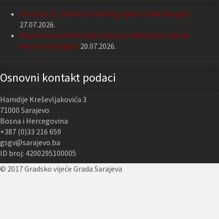
Održana 13. sjednica Gradskog vijeća Grada Sarajeva
27.07.2026.
Nastavak podrške Grada Sarajeva Udruženju slijepih
Kantona Sarajevo
20.07.2026.
Osnovni kontakt podaci
Hamdije Kreševljakovića 3
71000 Sarajevo
Bosna i Hercegovina
+387 (0)33 216 659
gsgv@sarajevo.ba
ID broj: 4200295100005
© 2017 Gradsko vijeće Grada Sarajeva