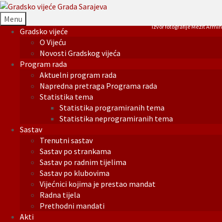
Menu
Izvor fotografije Mezit Armin
Gradsko vijeće
O Vijeću
Novosti Gradskog vijeća
Program rada
Aktuelni program rada
Napredna pretraga Programa rada
Statistika tema
Statistika programiranih tema
Statistika neprogramiranih tema
Sastav
Trenutni sastav
Sastav po strankama
Sastav po radnim tijelima
Sastav po klubovima
Vijećnici kojima je prestao mandat
Radna tijela
Prethodni mandati
Akti