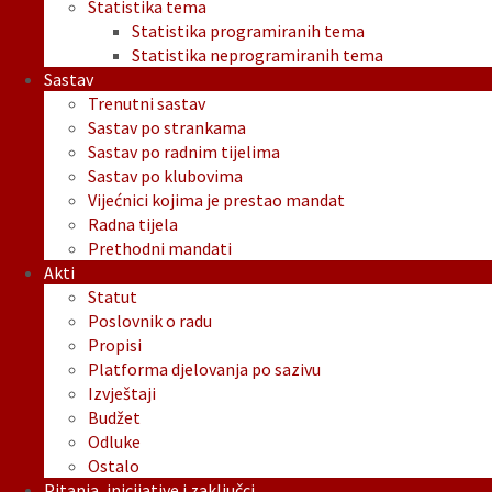
Statistika tema
Statistika programiranih tema
Statistika neprogramiranih tema
Sastav
Trenutni sastav
Sastav po strankama
Sastav po radnim tijelima
Sastav po klubovima
Vijećnici kojima je prestao mandat
Radna tijela
Prethodni mandati
Akti
Statut
Poslovnik o radu
Propisi
Platforma djelovanja po sazivu
Izvještaji
Budžet
Odluke
Ostalo
Pitanja, inicijative i zaključci