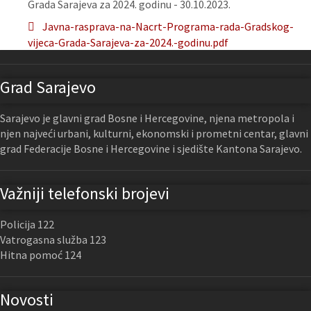
Grada Sarajeva za 2024. godinu - 30.10.2023.
Javna-rasprava-na-Nacrt-Programa-rada-Gradskog-
vijeca-Grada-Sarajeva-za-2024.-godinu.pdf
Grad Sarajevo
Sarajevo je glavni grad Bosne i Hercegovine, njena metropola i
njen najveći urbani, kulturni, ekonomski i prometni centar, glavni
grad Federacije Bosne i Hercegovine i sjedište Kantona Sarajevo.
Važniji telefonski brojevi
Policija 122
Vatrogasna služba 123
Hitna pomoć 124
Novosti