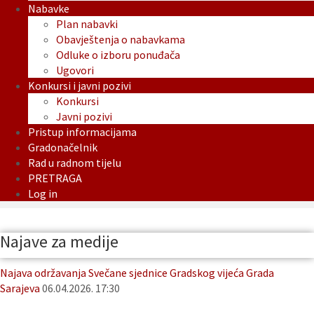
Nabavke
Plan nabavki
Obavještenja o nabavkama
Odluke o izboru ponuđača
Ugovori
Konkursi i javni pozivi
Konkursi
Javni pozivi
Pristup informacijama
Gradonačelnik
Rad u radnom tijelu
PRETRAGA
Log in
Najave za medije
Najava održavanja Svečane sjednice Gradskog vijeća Grada
Sarajeva
06.04.2026. 17:30