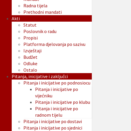
Radna tijela
Prethodni mandati
Akti
Statut
Poslovnik o radu
Propisi
Platforma djelovanja po sazivu
Izvještaji
Budžet
Odluke
Ostalo
Pitanja, inicijative i zaključci
Pitanja i inicijative po podnosiocu
Pitanja i inicijative po
vijećniku
Pitanja i inicijative po klubu
Pitanja i inicijative po
radnom tijelu
Pitanja i inicijative po dostavi
Pitanja i inicijative po sjednici