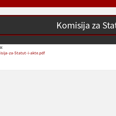
Komisija za Stat
a:
isija-za-Statut-i-akte.pdf