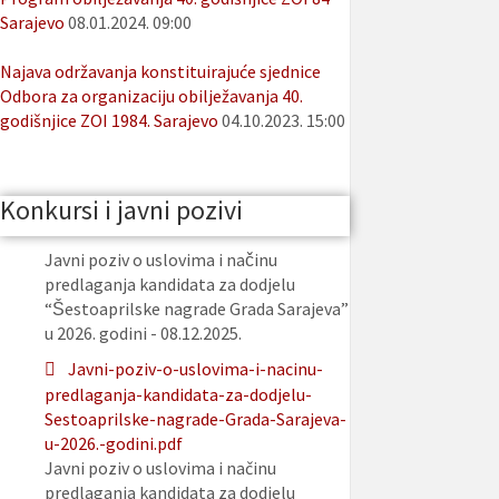
Sarajevo
08.01.2024. 09:00
Najava održavanja konstituirajuće sjednice
Odbora za organizaciju obilježavanja 40.
godišnjice ZOI 1984. Sarajevo
04.10.2023. 15:00
Konkursi i javni pozivi
Javni poziv o uslovima i načinu
predlaganja kandidata za dodjelu
“Šestoaprilske nagrade Grada Sarajeva”
u 2026. godini - 08.12.2025.
Javni-poziv-o-uslovima-i-nacinu-
predlaganja-kandidata-za-dodjelu-
Sestoaprilske-nagrade-Grada-Sarajeva-
u-2026.-godini.pdf
Javni poziv o uslovima i načinu
predlaganja kandidata za dodjelu