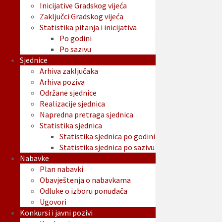
Inicijative Gradskog vijeća
Zaključci Gradskog vijeća
Statistika pitanja i inicijativa
Po godini
Po sazivu
Sjednice
Arhiva zaključaka
Arhiva poziva
Održane sjednice
Realizacije sjednica
Napredna pretraga sjednica
Statistika sjednica
Statistika sjednica po godini
Statistika sjednica po sazivu
Nabavke
Plan nabavki
Obavještenja o nabavkama
Odluke o izboru ponuđača
Ugovori
Konkursi i javni pozivi