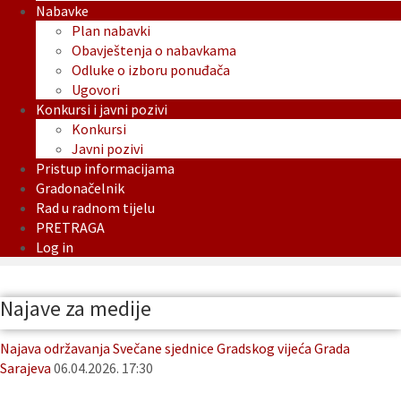
Nabavke
Plan nabavki
Obavještenja o nabavkama
Odluke o izboru ponuđača
Ugovori
Konkursi i javni pozivi
Konkursi
Javni pozivi
Pristup informacijama
Gradonačelnik
Rad u radnom tijelu
PRETRAGA
Log in
Najave za medije
Najava održavanja Svečane sjednice Gradskog vijeća Grada
Sarajeva
06.04.2026. 17:30