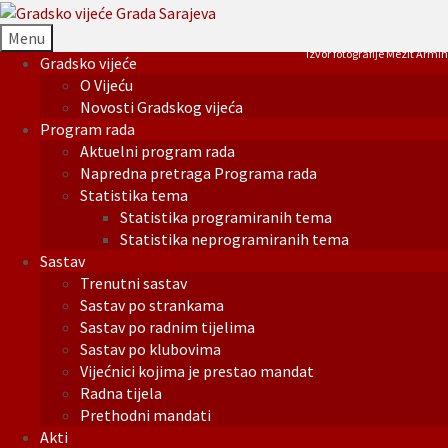
Menu
Izvor fotografije Mezit Armin
Gradsko vijeće
O Vijeću
Novosti Gradskog vijeća
Program rada
Aktuelni program rada
Napredna pretraga Programa rada
Statistika tema
Statistika programiranih tema
Statistika neprogramiranih tema
Sastav
Trenutni sastav
Sastav po strankama
Sastav po radnim tijelima
Sastav po klubovima
Vijećnici kojima je prestao mandat
Radna tijela
Prethodni mandati
Akti