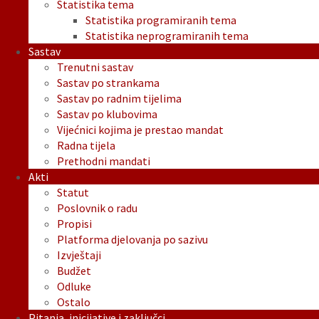
Statistika tema
Statistika programiranih tema
Statistika neprogramiranih tema
Sastav
Trenutni sastav
Sastav po strankama
Sastav po radnim tijelima
Sastav po klubovima
Vijećnici kojima je prestao mandat
Radna tijela
Prethodni mandati
Akti
Statut
Poslovnik o radu
Propisi
Platforma djelovanja po sazivu
Izvještaji
Budžet
Odluke
Ostalo
Pitanja, inicijative i zaključci