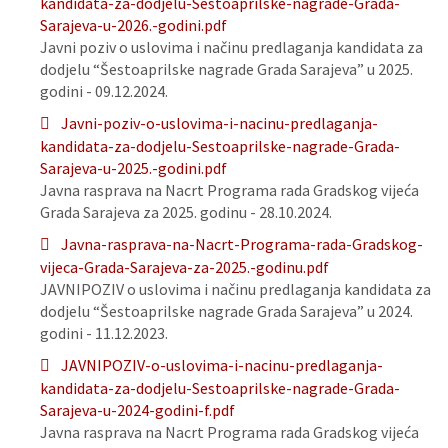
kandidata-za-dodjelu-Sestoaprilske-nagrade-Grada-
Sarajeva-u-2026.-godini.pdf
Javni poziv o uslovima i načinu predlaganja kandidata za
dodjelu “Šestoaprilske nagrade Grada Sarajeva” u 2025.
godini - 09.12.2024.
Javni-poziv-o-uslovima-i-nacinu-predlaganja-
kandidata-za-dodjelu-Sestoaprilske-nagrade-Grada-
Sarajeva-u-2025.-godini.pdf
Javna rasprava na Nacrt Programa rada Gradskog vijeća
Grada Sarajeva za 2025. godinu - 28.10.2024.
Javna-rasprava-na-Nacrt-Programa-rada-Gradskog-
vijeca-Grada-Sarajeva-za-2025.-godinu.pdf
JAVNIPOZIV o uslovima i načinu predlaganja kandidata za
dodjelu “Šestoaprilske nagrade Grada Sarajeva” u 2024.
godini - 11.12.2023.
JAVNIPOZIV-o-uslovima-i-nacinu-predlaganja-
kandidata-za-dodjelu-Sestoaprilske-nagrade-Grada-
Sarajeva-u-2024-godini-f.pdf
Javna rasprava na Nacrt Programa rada Gradskog vijeća