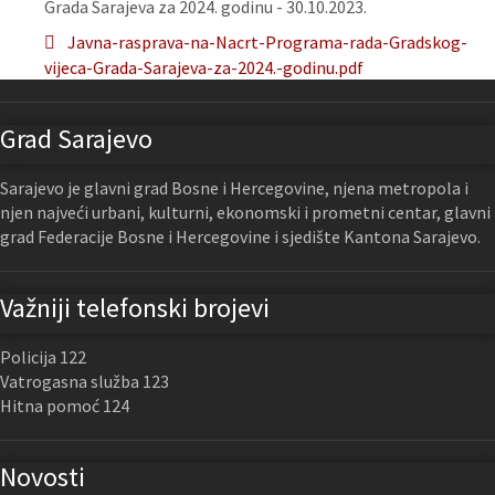
Grada Sarajeva za 2024. godinu - 30.10.2023.
Javna-rasprava-na-Nacrt-Programa-rada-Gradskog-
vijeca-Grada-Sarajeva-za-2024.-godinu.pdf
Grad Sarajevo
Sarajevo je glavni grad Bosne i Hercegovine, njena metropola i
njen najveći urbani, kulturni, ekonomski i prometni centar, glavni
grad Federacije Bosne i Hercegovine i sjedište Kantona Sarajevo.
Važniji telefonski brojevi
Policija 122
Vatrogasna služba 123
Hitna pomoć 124
Novosti