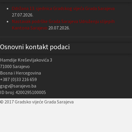
Održana 13. sjednica Gradskog vijeća Grada Sarajeva
27.07.2026.
Nastavak podrške Grada Sarajeva Udruženju slijepih
Kantona Sarajevo
20.07.2026.
Osnovni kontakt podaci
Hamdije Kreševljakovića 3
71000 Sarajevo
Bosna i Hercegovina
+387 (0)33 216 659
gsgv@sarajevo.ba
ID broj: 4200295100005
© 2017 Gradsko vijeće Grada Sarajeva