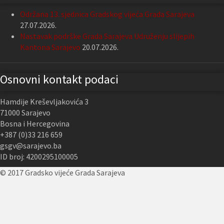
Održana 13. sjednica Gradskog vijeća Grada Sarajeva
27.07.2026.
Nastavak podrške Grada Sarajeva Udruženju slijepih
Kantona Sarajevo
20.07.2026.
Osnovni kontakt podaci
Hamdije Kreševljakovića 3
71000 Sarajevo
Bosna i Hercegovina
+387 (0)33 216 659
gsgv@sarajevo.ba
ID broj: 4200295100005
© 2017 Gradsko vijeće Grada Sarajeva