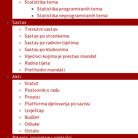
Statistika tema
Statistika programiranih tema
Statistika neprogramiranih tema
Sastav
Trenutni sastav
Sastav po strankama
Sastav po radnim tijelima
Sastav po klubovima
Vijećnici kojima je prestao mandat
Radna tijela
Prethodni mandati
Akti
Statut
Poslovnik o radu
Propisi
Platforma djelovanja po sazivu
Izvještaji
Budžet
Odluke
Ostalo
Pitanja, inicijative i zaključci