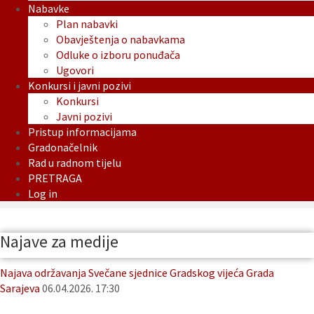
Nabavke
Plan nabavki
Obavještenja o nabavkama
Odluke o izboru ponuđača
Ugovori
Konkursi i javni pozivi
Konkursi
Javni pozivi
Pristup informacijama
Gradonačelnik
Rad u radnom tijelu
PRETRAGA
Log in
Najave za medije
Najava održavanja Svečane sjednice Gradskog vijeća Grada
Sarajeva
06.04.2026. 17:30