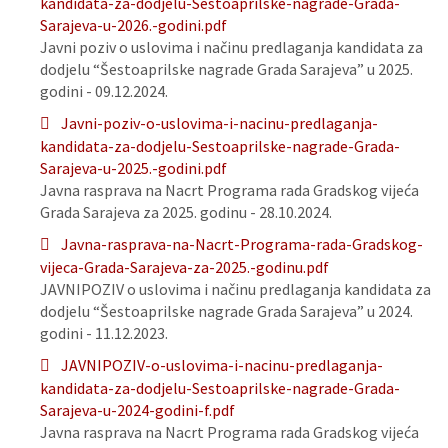
kandidata-za-dodjelu-Sestoaprilske-nagrade-Grada-
Sarajeva-u-2026.-godini.pdf
Javni poziv o uslovima i načinu predlaganja kandidata za
dodjelu “Šestoaprilske nagrade Grada Sarajeva” u 2025.
godini - 09.12.2024.
Javni-poziv-o-uslovima-i-nacinu-predlaganja-
kandidata-za-dodjelu-Sestoaprilske-nagrade-Grada-
Sarajeva-u-2025.-godini.pdf
Javna rasprava na Nacrt Programa rada Gradskog vijeća
Grada Sarajeva za 2025. godinu - 28.10.2024.
Javna-rasprava-na-Nacrt-Programa-rada-Gradskog-
vijeca-Grada-Sarajeva-za-2025.-godinu.pdf
JAVNIPOZIV o uslovima i načinu predlaganja kandidata za
dodjelu “Šestoaprilske nagrade Grada Sarajeva” u 2024.
godini - 11.12.2023.
JAVNIPOZIV-o-uslovima-i-nacinu-predlaganja-
kandidata-za-dodjelu-Sestoaprilske-nagrade-Grada-
Sarajeva-u-2024-godini-f.pdf
Javna rasprava na Nacrt Programa rada Gradskog vijeća