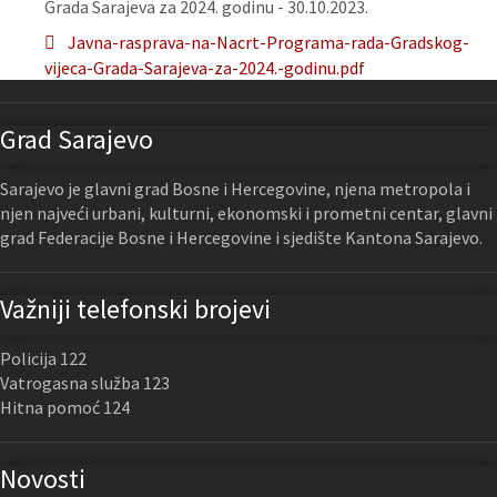
Grada Sarajeva za 2024. godinu - 30.10.2023.
Javna-rasprava-na-Nacrt-Programa-rada-Gradskog-
vijeca-Grada-Sarajeva-za-2024.-godinu.pdf
Grad Sarajevo
Sarajevo je glavni grad Bosne i Hercegovine, njena metropola i
njen najveći urbani, kulturni, ekonomski i prometni centar, glavni
grad Federacije Bosne i Hercegovine i sjedište Kantona Sarajevo.
Važniji telefonski brojevi
Policija 122
Vatrogasna služba 123
Hitna pomoć 124
Novosti