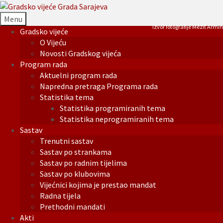
Menu
Izvor fotografije Mezit Armin
Gradsko vijeće
O Vijeću
Novosti Gradskog vijeća
Program rada
Aktuelni program rada
Napredna pretraga Programa rada
Statistika tema
Statistika programiranih tema
Statistika neprogramiranih tema
Sastav
Trenutni sastav
Sastav po strankama
Sastav po radnim tijelima
Sastav po klubovima
Vijećnici kojima je prestao mandat
Radna tijela
Prethodni mandati
Akti