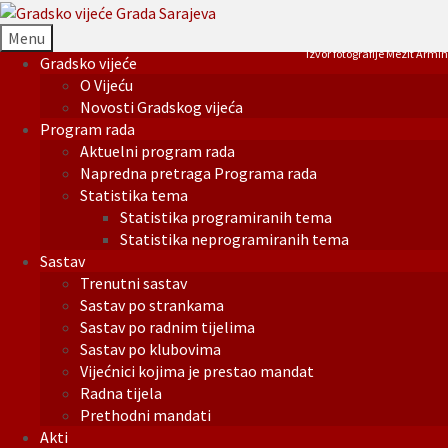
Menu
Izvor fotografije Mezit Armin
Gradsko vijeće
O Vijeću
Novosti Gradskog vijeća
Program rada
Aktuelni program rada
Napredna pretraga Programa rada
Statistika tema
Statistika programiranih tema
Statistika neprogramiranih tema
Sastav
Trenutni sastav
Sastav po strankama
Sastav po radnim tijelima
Sastav po klubovima
Vijećnici kojima je prestao mandat
Radna tijela
Prethodni mandati
Akti