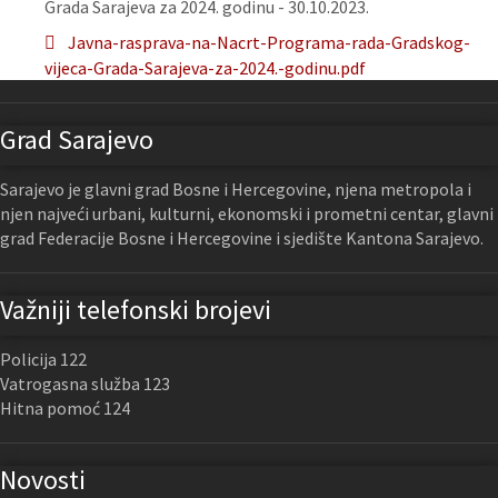
Grada Sarajeva za 2024. godinu - 30.10.2023.
Javna-rasprava-na-Nacrt-Programa-rada-Gradskog-
vijeca-Grada-Sarajeva-za-2024.-godinu.pdf
Grad Sarajevo
Sarajevo je glavni grad Bosne i Hercegovine, njena metropola i
njen najveći urbani, kulturni, ekonomski i prometni centar, glavni
grad Federacije Bosne i Hercegovine i sjedište Kantona Sarajevo.
Važniji telefonski brojevi
Policija 122
Vatrogasna služba 123
Hitna pomoć 124
Novosti