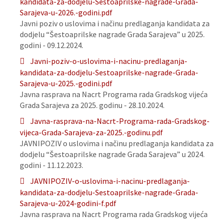
kandidata-za-dodjelu-Sestoaprilske-nagrade-Grada-
Sarajeva-u-2026.-godini.pdf
Javni poziv o uslovima i načinu predlaganja kandidata za
dodjelu “Šestoaprilske nagrade Grada Sarajeva” u 2025.
godini - 09.12.2024.
Javni-poziv-o-uslovima-i-nacinu-predlaganja-
kandidata-za-dodjelu-Sestoaprilske-nagrade-Grada-
Sarajeva-u-2025.-godini.pdf
Javna rasprava na Nacrt Programa rada Gradskog vijeća
Grada Sarajeva za 2025. godinu - 28.10.2024.
Javna-rasprava-na-Nacrt-Programa-rada-Gradskog-
vijeca-Grada-Sarajeva-za-2025.-godinu.pdf
JAVNIPOZIV o uslovima i načinu predlaganja kandidata za
dodjelu “Šestoaprilske nagrade Grada Sarajeva” u 2024.
godini - 11.12.2023.
JAVNIPOZIV-o-uslovima-i-nacinu-predlaganja-
kandidata-za-dodjelu-Sestoaprilske-nagrade-Grada-
Sarajeva-u-2024-godini-f.pdf
Javna rasprava na Nacrt Programa rada Gradskog vijeća