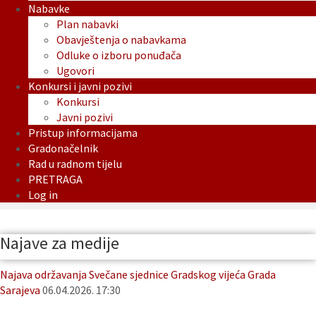
Nabavke
Plan nabavki
Obavještenja o nabavkama
Odluke o izboru ponuđača
Ugovori
Konkursi i javni pozivi
Konkursi
Javni pozivi
Pristup informacijama
Gradonačelnik
Rad u radnom tijelu
PRETRAGA
Log in
Najave za medije
Najava održavanja Svečane sjednice Gradskog vijeća Grada
Sarajeva
06.04.2026. 17:30