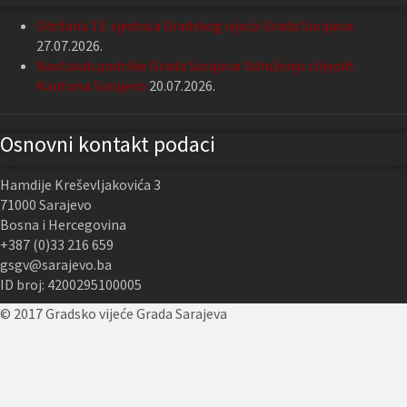
Održana 13. sjednica Gradskog vijeća Grada Sarajeva
27.07.2026.
Nastavak podrške Grada Sarajeva Udruženju slijepih
Kantona Sarajevo
20.07.2026.
Osnovni kontakt podaci
Hamdije Kreševljakovića 3
71000 Sarajevo
Bosna i Hercegovina
+387 (0)33 216 659
gsgv@sarajevo.ba
ID broj: 4200295100005
© 2017 Gradsko vijeće Grada Sarajeva