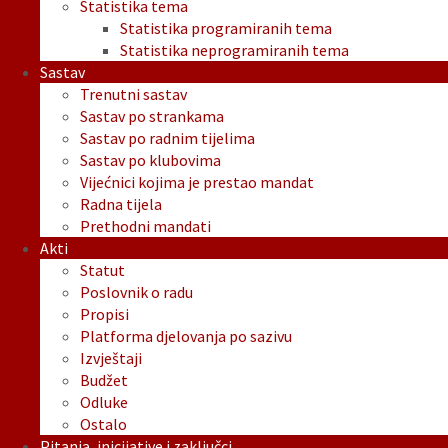
Statistika tema
Statistika programiranih tema
Statistika neprogramiranih tema
Sastav
Trenutni sastav
Sastav po strankama
Sastav po radnim tijelima
Sastav po klubovima
Vijećnici kojima je prestao mandat
Radna tijela
Prethodni mandati
Akti
Statut
Poslovnik o radu
Propisi
Platforma djelovanja po sazivu
Izvještaji
Budžet
Odluke
Ostalo
Pitanja, inicijative i zaključci