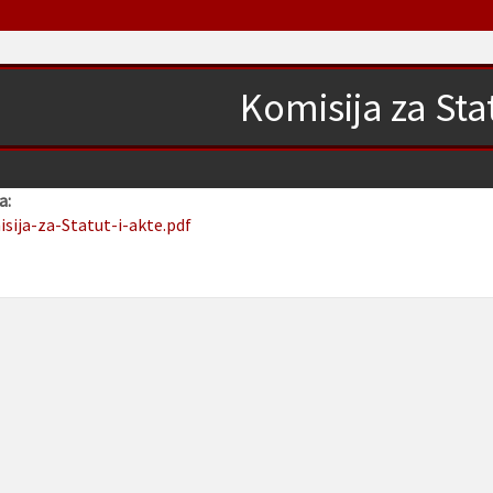
Komisija za Stat
a:
isija-za-Statut-i-akte.pdf