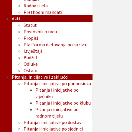
Radna tijela
Prethodni mandati
Akti
Statut
Poslovnik o radu
Propisi
Platforma djelovanja po sazivu
Izvještaji
Budžet
Odluke
Ostalo
Pitanja, inicijative i zaključci
Pitanja i inicijative po podnosiocu
Pitanja i inicijative po
vijećniku
Pitanja i inicijative po klubu
Pitanja i inicijative po
radnom tijelu
Pitanja i inicijative po dostavi
Pitanja i inicijative po sjednici