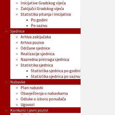
Inicijative Gradskog vijeća
Zaključci Gradskog vijeća
Statistika pitanja i inicijativa
Po godini
Po sazivu
Sjednice
Arhiva zaključaka
Arhiva poziva
Održane sjednice
Realizacije sjednica
Napredna pretraga sjednica
Statistika sjednica
Statistika sjednica po godini
Statistika sjednica po sazivu
Nabavke
Plan nabavki
Obavještenja o nabavkama
Odluke o izboru ponuđača
Ugovori
Konkursi i javni pozivi