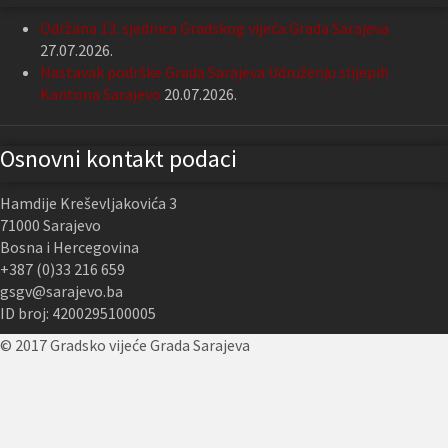
Održana 13. sjednica Gradskog vijeća Grada Sarajeva
27.07.2026.
Nastavak podrške Grada Sarajeva Udruženju slijepih
Kantona Sarajevo
20.07.2026.
Osnovni kontakt podaci
Hamdije Kreševljakovića 3
71000 Sarajevo
Bosna i Hercegovina
+387 (0)33 216 659
gsgv@sarajevo.ba
ID broj: 4200295100005
© 2017 Gradsko vijeće Grada Sarajeva