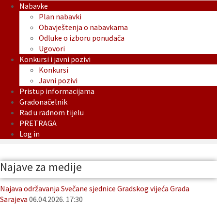
Nabavke
Plan nabavki
Obavještenja o nabavkama
Odluke o izboru ponuđača
Ugovori
Konkursi i javni pozivi
Konkursi
Javni pozivi
Pristup informacijama
Gradonačelnik
Rad u radnom tijelu
PRETRAGA
Log in
Najave za medije
Najava održavanja Svečane sjednice Gradskog vijeća Grada
Sarajeva
06.04.2026. 17:30