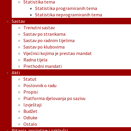
Statistika tema
Statistika programiranih tema
Statistika neprogramiranih tema
Sastav
Trenutni sastav
Sastav po strankama
Sastav po radnim tijelima
Sastav po klubovima
Vijećnici kojima je prestao mandat
Radna tijela
Prethodni mandati
Akti
Statut
Poslovnik o radu
Propisi
Platforma djelovanja po sazivu
Izvještaji
Budžet
Odluke
Ostalo
Pitanja, inicijative i zaključci