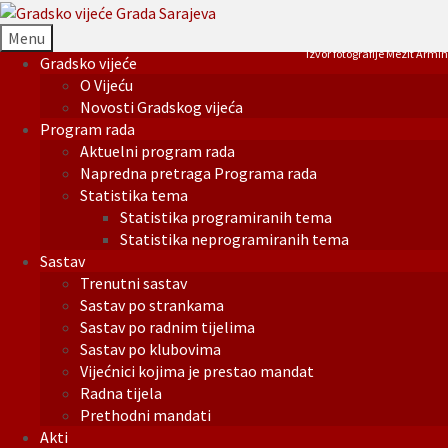
Menu
Izvor fotografije Mezit Armin
Gradsko vijeće
O Vijeću
Novosti Gradskog vijeća
Program rada
Aktuelni program rada
Napredna pretraga Programa rada
Statistika tema
Statistika programiranih tema
Statistika neprogramiranih tema
Sastav
Trenutni sastav
Sastav po strankama
Sastav po radnim tijelima
Sastav po klubovima
Vijećnici kojima je prestao mandat
Radna tijela
Prethodni mandati
Akti