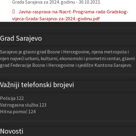
Grada Sarajeva za 2024. godinu - 30.10.2023.
Javna-rasprava-na-Nacrt-Programa-rada-Gradskog-
vijeca-Grada-Sarajeva-za-2024.-godinu.pdf
Grad Sarajevo
Sarajevo je glavni grad Bosne i Hercegovine, njena metropola i
njen najveći urbani, kulturni, ekonomski i prometni centar, glavni
grad Federacije Bosne i Hercegovine i sjedište Kantona Sarajevo.
Važniji telefonski brojevi
Policija 122
Vatrogasna služba 123
Hitna pomoć 124
Novosti