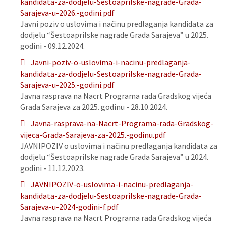
kandidata-za-dodjelu-Sestoaprilske-nagrade-Grada-
Sarajeva-u-2026.-godini.pdf
Javni poziv o uslovima i načinu predlaganja kandidata za
dodjelu “Šestoaprilske nagrade Grada Sarajeva” u 2025.
godini - 09.12.2024.
Javni-poziv-o-uslovima-i-nacinu-predlaganja-
kandidata-za-dodjelu-Sestoaprilske-nagrade-Grada-
Sarajeva-u-2025.-godini.pdf
Javna rasprava na Nacrt Programa rada Gradskog vijeća
Grada Sarajeva za 2025. godinu - 28.10.2024.
Javna-rasprava-na-Nacrt-Programa-rada-Gradskog-
vijeca-Grada-Sarajeva-za-2025.-godinu.pdf
JAVNIPOZIV o uslovima i načinu predlaganja kandidata za
dodjelu “Šestoaprilske nagrade Grada Sarajeva” u 2024.
godini - 11.12.2023.
JAVNIPOZIV-o-uslovima-i-nacinu-predlaganja-
kandidata-za-dodjelu-Sestoaprilske-nagrade-Grada-
Sarajeva-u-2024-godini-f.pdf
Javna rasprava na Nacrt Programa rada Gradskog vijeća