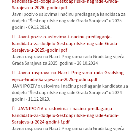
kandidata-za-dodjelu-Sestoaprilske-nagrade-Grada-
Sarajeva-u-2026.-godini.pdf
Javni poziv o uslovima i načinu predlaganja kandidata za
dodjelu “Šestoaprilske nagrade Grada Sarajeva” u 2025.
godini - 09.12.2024.
Javni-poziv-o-uslovima-i-nacinu-predlaganja-
kandidata-za-dodjelu-Sestoaprilske-nagrade-Grada-
Sarajeva-u-2025.-godini.pdf
Javna rasprava na Nacrt Programa rada Gradskog vijeća
Grada Sarajeva za 2025. godinu - 28.10.2024.
Javna-rasprava-na-Nacrt-Programa-rada-Gradskog-
vijeca-Grada-Sarajeva-za-2025.-godinu.pdf
JAVNIPOZIV o uslovima i načinu predlaganja kandidata za
dodjelu “Šestoaprilske nagrade Grada Sarajeva” u 2024.
godini - 11.12.2023.
JAVNIPOZIV-o-uslovima-i-nacinu-predlaganja-
kandidata-za-dodjelu-Sestoaprilske-nagrade-Grada-
Sarajeva-u-2024-godini-f.pdf
Javna rasprava na Nacrt Programa rada Gradskog vijeća