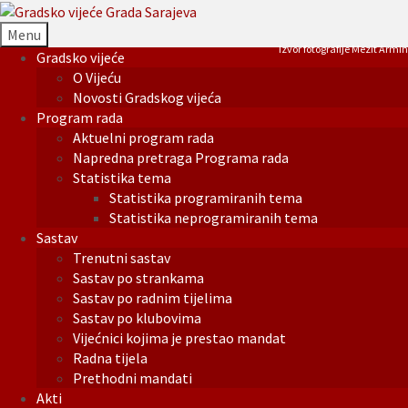
Menu
Izvor fotografije Mezit Armin
Gradsko vijeće
O Vijeću
Novosti Gradskog vijeća
Program rada
Aktuelni program rada
Napredna pretraga Programa rada
Statistika tema
Statistika programiranih tema
Statistika neprogramiranih tema
Sastav
Trenutni sastav
Sastav po strankama
Sastav po radnim tijelima
Sastav po klubovima
Vijećnici kojima je prestao mandat
Radna tijela
Prethodni mandati
Akti