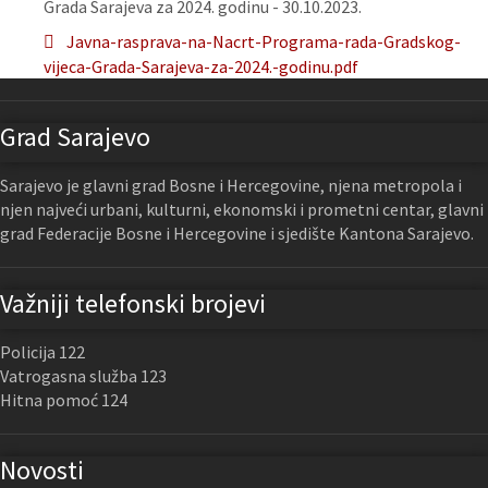
Grada Sarajeva za 2024. godinu - 30.10.2023.
Javna-rasprava-na-Nacrt-Programa-rada-Gradskog-
vijeca-Grada-Sarajeva-za-2024.-godinu.pdf
Grad Sarajevo
Sarajevo je glavni grad Bosne i Hercegovine, njena metropola i
njen najveći urbani, kulturni, ekonomski i prometni centar, glavni
grad Federacije Bosne i Hercegovine i sjedište Kantona Sarajevo.
Važniji telefonski brojevi
Policija 122
Vatrogasna služba 123
Hitna pomoć 124
Novosti