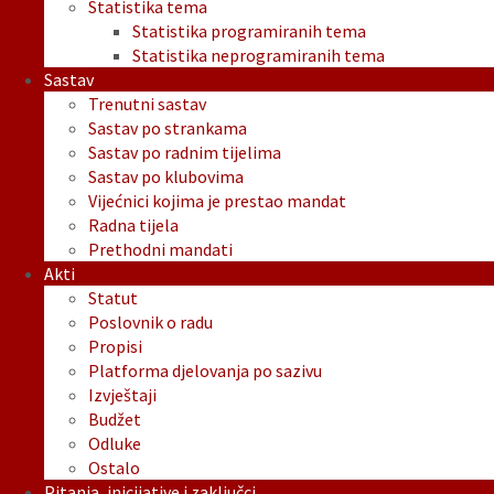
Statistika tema
Statistika programiranih tema
Statistika neprogramiranih tema
Sastav
Trenutni sastav
Sastav po strankama
Sastav po radnim tijelima
Sastav po klubovima
Vijećnici kojima je prestao mandat
Radna tijela
Prethodni mandati
Akti
Statut
Poslovnik o radu
Propisi
Platforma djelovanja po sazivu
Izvještaji
Budžet
Odluke
Ostalo
Pitanja, inicijative i zaključci