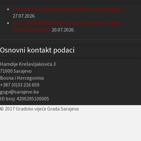
Održana 13. sjednica Gradskog vijeća Grada Sarajeva
27.07.2026.
Nastavak podrške Grada Sarajeva Udruženju slijepih
Kantona Sarajevo
20.07.2026.
Osnovni kontakt podaci
Hamdije Kreševljakovića 3
71000 Sarajevo
Bosna i Hercegovina
+387 (0)33 216 659
gsgv@sarajevo.ba
ID broj: 4200295100005
© 2017 Gradsko vijeće Grada Sarajeva