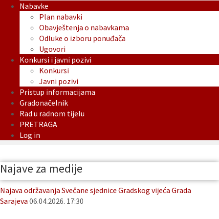
Nabavke
Plan nabavki
Obavještenja o nabavkama
Odluke o izboru ponuđača
Ugovori
Konkursi i javni pozivi
Konkursi
Javni pozivi
Pristup informacijama
Gradonačelnik
Rad u radnom tijelu
PRETRAGA
Log in
Najave za medije
Najava održavanja Svečane sjednice Gradskog vijeća Grada
Sarajeva
06.04.2026. 17:30