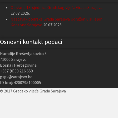
Održana 13. sjednica Gradskog vijeća Grada Sarajeva
27.07.2026.
Nastavak podrške Grada Sarajeva Udruženju slijepih
Kantona Sarajevo
20.07.2026.
Osnovni kontakt podaci
Hamdije Kreševljakovića 3
71000 Sarajevo
Bosna i Hercegovina
+387 (0)33 216 659
gsgv@sarajevo.ba
ID broj: 4200295100005
© 2017 Gradsko vijeće Grada Sarajeva