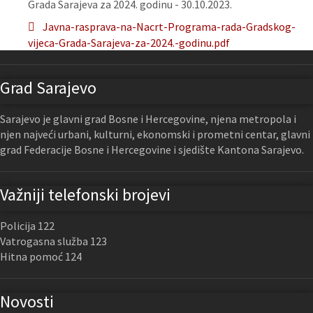
Grada Sarajeva za 2024. godinu - 30.10.2023.
Javna-rasprava-na-Nacrt-Programa-rada-Gradskog-
vijeca-Grada-Sarajeva-za-2024.-godinu.pdf
Grad Sarajevo
Sarajevo je glavni grad Bosne i Hercegovine, njena metropola i
njen najveći urbani, kulturni, ekonomski i prometni centar, glavni
grad Federacije Bosne i Hercegovine i sjedište Kantona Sarajevo.
Važniji telefonski brojevi
Policija 122
Vatrogasna služba 123
Hitna pomoć 124
Novosti