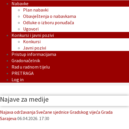
Nabavke
Plan nabavki
Obavještenja o nabavkama
Odluke o izboru ponuđača
Ugovori
Konkursi i javni pozivi
Konkursi
Javni pozivi
Pristup informacijama
Gradonačelnik
Rad u radnom tijelu
PRETRAGA
Log in
Najave za medije
Najava održavanja Svečane sjednice Gradskog vijeća Grada
Sarajeva
06.04.2026. 17:30