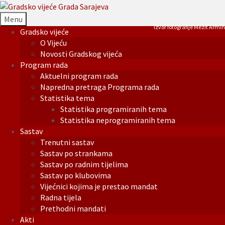
Menu
Izvor fotografije Mezit Armin
Gradsko vijeće
O Vijeću
Novosti Gradskog vijeća
Program rada
Aktuelni program rada
Napredna pretraga Programa rada
Statistika tema
Statistika programiranih tema
Statistika neprogramiranih tema
Sastav
Trenutni sastav
Sastav po strankama
Sastav po radnim tijelima
Sastav po klubovima
Vijećnici kojima je prestao mandat
Radna tijela
Prethodni mandati
Akti