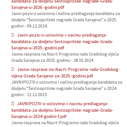
kandidata-za-dodjelu-Sestoaprilske-nagrade-Grada-
Sarajeva-u-2026.-godini.pdf
Javni poziv o uslovima i načinu predlaganja kandidata za
dodjelu “Šestoaprilske nagrade Grada Sarajeva” u 2025.
godini - 09.12.2024.
Javni-poziv-o-uslovima-i-nacinu-predlaganja-
kandidata-za-dodjelu-Sestoaprilske-nagrade-Grada-
Sarajeva-u-2025.-godini.pdf
Javna rasprava na Nacrt Programa rada Gradskog vijeća
Grada Sarajeva za 2025. godinu - 28.10.2024.
Javna-rasprava-na-Nacrt-Programa-rada-Gradskog-
vijeca-Grada-Sarajeva-za-2025.-godinu.pdf
JAVNIPOZIV o uslovima i načinu predlaganja kandidata za
dodjelu “Šestoaprilske nagrade Grada Sarajeva” u 2024.
godini - 11.12.2023.
JAVNIPOZIV-o-uslovima-i-nacinu-predlaganja-
kandidata-za-dodjelu-Sestoaprilske-nagrade-Grada-
Sarajeva-u-2024-godini-f.pdf
Javna rasprava na Nacrt Programa rada Gradskog vijeća