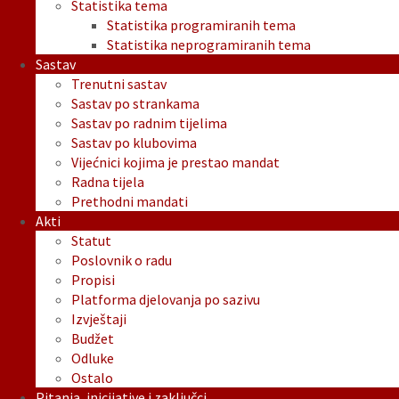
Statistika tema
Statistika programiranih tema
Statistika neprogramiranih tema
Sastav
Trenutni sastav
Sastav po strankama
Sastav po radnim tijelima
Sastav po klubovima
Vijećnici kojima je prestao mandat
Radna tijela
Prethodni mandati
Akti
Statut
Poslovnik o radu
Propisi
Platforma djelovanja po sazivu
Izvještaji
Budžet
Odluke
Ostalo
Pitanja, inicijative i zaključci