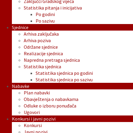
Zaključci Gradskog vijeća
Statistika pitanja i inicijativa
Po godini
Po sazivu
Sjednice
Arhiva zaključaka
Arhiva poziva
Održane sjednice
Realizacije sjednica
Napredna pretraga sjednica
Statistika sjednica
Statistika sjednica po godini
Statistika sjednica po sazivu
Nabavke
Plan nabavki
Obavještenja o nabavkama
Odluke o izboru ponuđača
Ugovori
Konkursi i javni pozivi
Konkursi
Javni pozivi