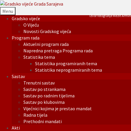
Menu
Izvor fotografije Mezit Armin
Gradsko vijeće
O Vijeću
Novosti Gradskog vijeća
Program rada
Aktuelni program rada
Napredna pretraga Programa rada
Statistika tema
Statistika programiranih tema
Statistika neprogramiranih tema
Sastav
Trenutni sastav
Sastav po strankama
Sastav po radnim tijelima
Sastav po klubovima
Vijećnici kojima je prestao mandat
Radna tijela
Prethodni mandati
Akti