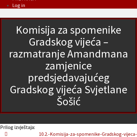
Log in
Komisija za spomenike
Gradskog vijeća –
razmatranje Amandmana
zamjenice
predsjedavajućeg
Gradskog vijeća Svjetlane
Šošić
Prilog izvještaja:
10.2.-Komisija-za-spomenike-Gradskog-vijeca-