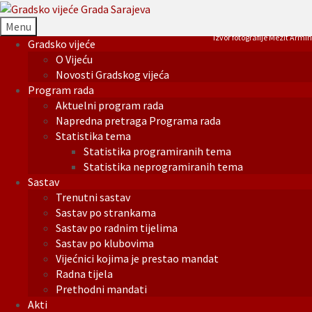
Menu
Izvor fotografije Mezit Armin
Gradsko vijeće
O Vijeću
Novosti Gradskog vijeća
Program rada
Aktuelni program rada
Napredna pretraga Programa rada
Statistika tema
Statistika programiranih tema
Statistika neprogramiranih tema
Sastav
Trenutni sastav
Sastav po strankama
Sastav po radnim tijelima
Sastav po klubovima
Vijećnici kojima je prestao mandat
Radna tijela
Prethodni mandati
Akti