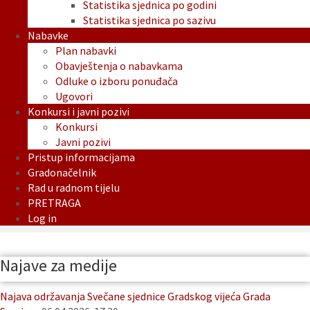
Statistika sjednica po godini
Statistika sjednica po sazivu
Nabavke
Plan nabavki
Obavještenja o nabavkama
Odluke o izboru ponuđača
Ugovori
Konkursi i javni pozivi
Konkursi
Javni pozivi
Pristup informacijama
Gradonačelnik
Rad u radnom tijelu
PRETRAGA
Log in
Najave za medije
Najava održavanja Svečane sjednice Gradskog vijeća Grada