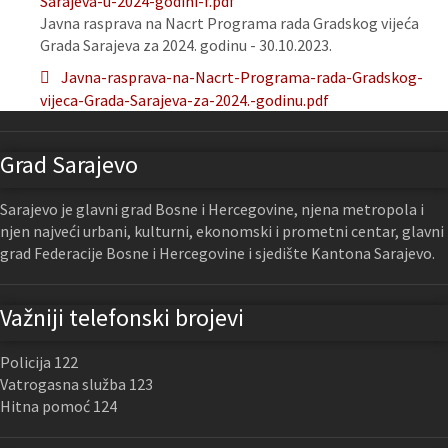
Sarajeva-u-2024-godini-f.pdf
Javna rasprava na Nacrt Programa rada Gradskog vijeća
Grada Sarajeva za 2024. godinu - 30.10.2023.
Javna-rasprava-na-Nacrt-Programa-rada-Gradskog-
vijeca-Grada-Sarajeva-za-2024.-godinu.pdf
Grad Sarajevo
Sarajevo je glavni grad Bosne i Hercegovine, njena metropola i
njen najveći urbani, kulturni, ekonomski i prometni centar, glavni
grad Federacije Bosne i Hercegovine i sjedište Kantona Sarajevo.
Važniji telefonski brojevi
Policija 122
Vatrogasna služba 123
Hitna pomoć 124