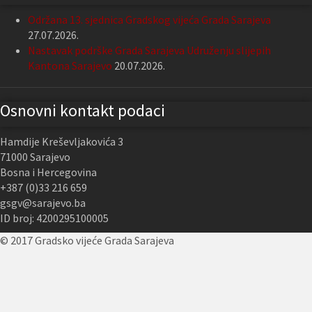
Održana 13. sjednica Gradskog vijeća Grada Sarajeva
27.07.2026.
Nastavak podrške Grada Sarajeva Udruženju slijepih
Kantona Sarajevo
20.07.2026.
Osnovni kontakt podaci
Hamdije Kreševljakovića 3
71000 Sarajevo
Bosna i Hercegovina
+387 (0)33 216 659
gsgv@sarajevo.ba
ID broj: 4200295100005
© 2017 Gradsko vijeće Grada Sarajeva