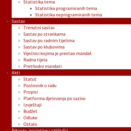
Statistika tema
Statistika programiranih tema
Statistika neprogramiranih tema
Sastav
Trenutni sastav
Sastav po strankama
Sastav po radnim tijelima
Sastav po klubovima
Vijećnici kojima je prestao mandat
Radna tijela
Prethodni mandati
Akti
Statut
Poslovnik o radu
Propisi
Platforma djelovanja po sazivu
Izvještaji
Budžet
Odluke
Ostalo
Pitanja, inicijative i zaključci