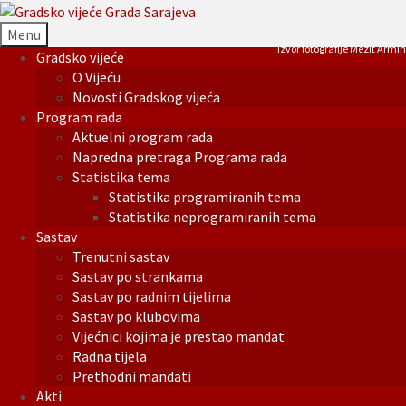
Menu
Izvor fotografije Mezit Armin
Gradsko vijeće
O Vijeću
Novosti Gradskog vijeća
Program rada
Aktuelni program rada
Napredna pretraga Programa rada
Statistika tema
Statistika programiranih tema
Statistika neprogramiranih tema
Sastav
Trenutni sastav
Sastav po strankama
Sastav po radnim tijelima
Sastav po klubovima
Vijećnici kojima je prestao mandat
Radna tijela
Prethodni mandati
Akti