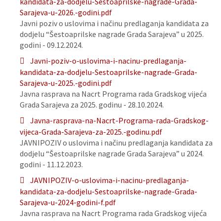
kandidata-za-dodjelu-Sestoaprilske-nagrade-Grada-
Sarajeva-u-2026.-godini.pdf
Javni poziv o uslovima i načinu predlaganja kandidata za
dodjelu “Šestoaprilske nagrade Grada Sarajeva” u 2025.
godini - 09.12.2024.
Javni-poziv-o-uslovima-i-nacinu-predlaganja-
kandidata-za-dodjelu-Sestoaprilske-nagrade-Grada-
Sarajeva-u-2025.-godini.pdf
Javna rasprava na Nacrt Programa rada Gradskog vijeća
Grada Sarajeva za 2025. godinu - 28.10.2024.
Javna-rasprava-na-Nacrt-Programa-rada-Gradskog-
vijeca-Grada-Sarajeva-za-2025.-godinu.pdf
JAVNIPOZIV o uslovima i načinu predlaganja kandidata za
dodjelu “Šestoaprilske nagrade Grada Sarajeva” u 2024.
godini - 11.12.2023.
JAVNIPOZIV-o-uslovima-i-nacinu-predlaganja-
kandidata-za-dodjelu-Sestoaprilske-nagrade-Grada-
Sarajeva-u-2024-godini-f.pdf
Javna rasprava na Nacrt Programa rada Gradskog vijeća