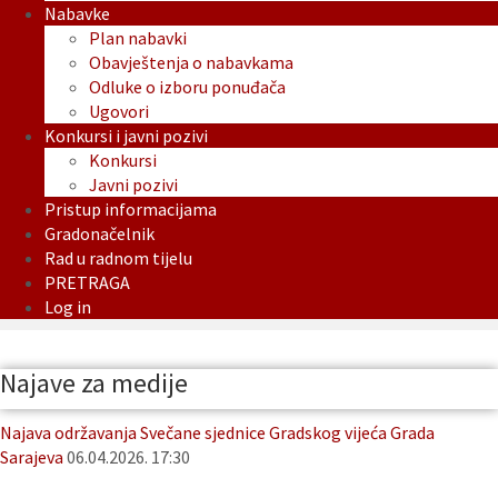
Nabavke
Plan nabavki
Obavještenja o nabavkama
Odluke o izboru ponuđača
Ugovori
Konkursi i javni pozivi
Konkursi
Javni pozivi
Pristup informacijama
Gradonačelnik
Rad u radnom tijelu
PRETRAGA
Log in
Najave za medije
Najava održavanja Svečane sjednice Gradskog vijeća Grada
Sarajeva
06.04.2026. 17:30