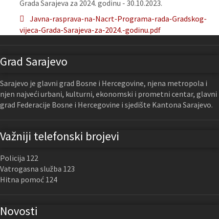
Grada Sarajeva za 2024. godinu - 30.10.2023.
Javna-rasprava-na-Nacrt-Programa-rada-Gradskog-
vijeca-Grada-Sarajeva-za-2024.-godinu.pdf
Grad Sarajevo
Sarajevo je glavni grad Bosne i Hercegovine, njena metropola i
njen najveći urbani, kulturni, ekonomski i prometni centar, glavni
grad Federacije Bosne i Hercegovine i sjedište Kantona Sarajevo.
Važniji telefonski brojevi
Policija 122
Vatrogasna služba 123
Hitna pomoć 124
Novosti