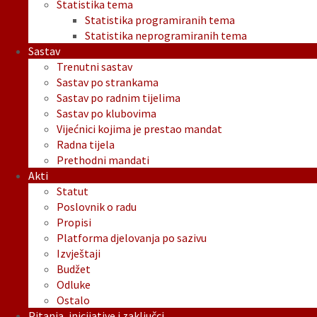
Statistika tema
Statistika programiranih tema
Statistika neprogramiranih tema
Sastav
Trenutni sastav
Sastav po strankama
Sastav po radnim tijelima
Sastav po klubovima
Vijećnici kojima je prestao mandat
Radna tijela
Prethodni mandati
Akti
Statut
Poslovnik o radu
Propisi
Platforma djelovanja po sazivu
Izvještaji
Budžet
Odluke
Ostalo
Pitanja, inicijative i zaključci