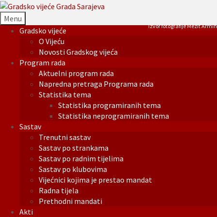
Menu
Izvor fotografije Mezit Armin
Gradsko vijeće
O Vijeću
Novosti Gradskog vijeća
Program rada
Aktuelni program rada
Napredna pretraga Programa rada
Statistika tema
Statistika programiranih tema
Statistika neprogramiranih tema
Sastav
Trenutni sastav
Sastav po strankama
Sastav po radnim tijelima
Sastav po klubovima
Vijećnici kojima je prestao mandat
Radna tijela
Prethodni mandati
Akti