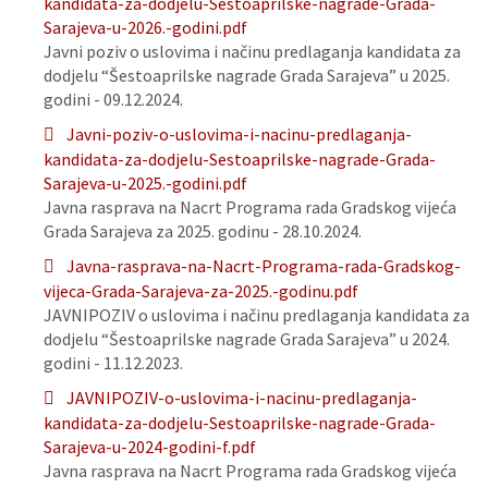
kandidata-za-dodjelu-Sestoaprilske-nagrade-Grada-
Sarajeva-u-2026.-godini.pdf
Javni poziv o uslovima i načinu predlaganja kandidata za
dodjelu “Šestoaprilske nagrade Grada Sarajeva” u 2025.
godini - 09.12.2024.
Javni-poziv-o-uslovima-i-nacinu-predlaganja-
kandidata-za-dodjelu-Sestoaprilske-nagrade-Grada-
Sarajeva-u-2025.-godini.pdf
Javna rasprava na Nacrt Programa rada Gradskog vijeća
Grada Sarajeva za 2025. godinu - 28.10.2024.
Javna-rasprava-na-Nacrt-Programa-rada-Gradskog-
vijeca-Grada-Sarajeva-za-2025.-godinu.pdf
JAVNIPOZIV o uslovima i načinu predlaganja kandidata za
dodjelu “Šestoaprilske nagrade Grada Sarajeva” u 2024.
godini - 11.12.2023.
JAVNIPOZIV-o-uslovima-i-nacinu-predlaganja-
kandidata-za-dodjelu-Sestoaprilske-nagrade-Grada-
Sarajeva-u-2024-godini-f.pdf
Javna rasprava na Nacrt Programa rada Gradskog vijeća