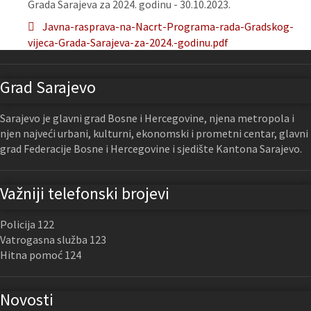
Grada Sarajeva za 2024. godinu - 30.10.2023.
Javna-rasprava-na-Nacrt-Programa-rada-Gradskog-
vijeca-Grada-Sarajeva-za-2024.-godinu.pdf
Grad Sarajevo
Sarajevo je glavni grad Bosne i Hercegovine, njena metropola i
njen najveći urbani, kulturni, ekonomski i prometni centar, glavni
grad Federacije Bosne i Hercegovine i sjedište Kantona Sarajevo.
Važniji telefonski brojevi
Policija 122
Vatrogasna služba 123
Hitna pomoć 124
Novosti