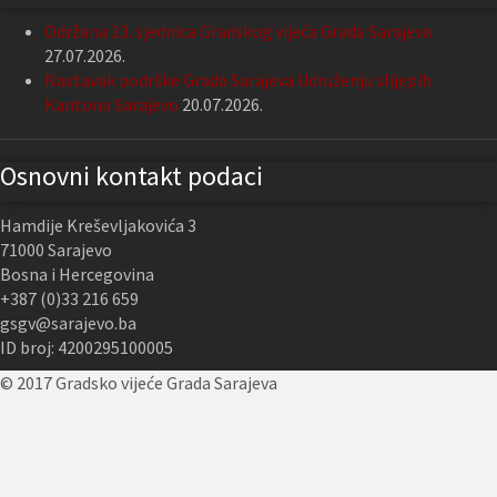
Održana 13. sjednica Gradskog vijeća Grada Sarajeva
27.07.2026.
Nastavak podrške Grada Sarajeva Udruženju slijepih
Kantona Sarajevo
20.07.2026.
Osnovni kontakt podaci
Hamdije Kreševljakovića 3
71000 Sarajevo
Bosna i Hercegovina
+387 (0)33 216 659
gsgv@sarajevo.ba
ID broj: 4200295100005
© 2017 Gradsko vijeće Grada Sarajeva