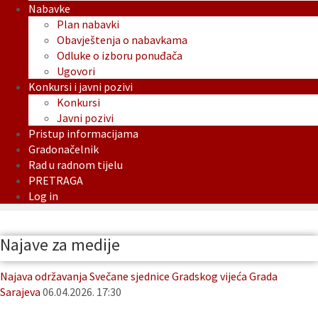
Nabavke
Plan nabavki
Obavještenja o nabavkama
Odluke o izboru ponuđača
Ugovori
Konkursi i javni pozivi
Konkursi
Javni pozivi
Pristup informacijama
Gradonačelnik
Rad u radnom tijelu
PRETRAGA
Log in
Najave za medije
Najava održavanja Svečane sjednice Gradskog vijeća Grada
Sarajeva
06.04.2026. 17:30