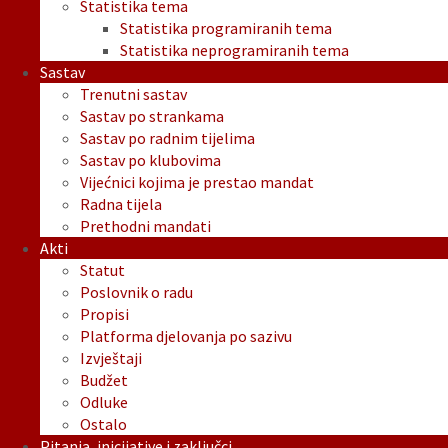
Statistika tema
Statistika programiranih tema
Statistika neprogramiranih tema
Sastav
Trenutni sastav
Sastav po strankama
Sastav po radnim tijelima
Sastav po klubovima
Vijećnici kojima je prestao mandat
Radna tijela
Prethodni mandati
Akti
Statut
Poslovnik o radu
Propisi
Platforma djelovanja po sazivu
Izvještaji
Budžet
Odluke
Ostalo
Pitanja, inicijative i zaključci