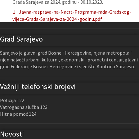
Grada Sarajeva za 2024. godinu - 30.10.2023.
Javna-rasprava-na-Nacrt-Programa-rada-Gradskog-
vijeca-Grada-Sarajeva-za-2024.-godinu.pdf
Grad Sarajevo
Sarajevo je glavni grad Bosne i Hercegovine, njena metropola i
njen najveći urbani, kulturni, ekonomski i prometni centar, glavni
grad Federacije Bosne i Hercegovine i sjedište Kantona Sarajevo.
Važniji telefonski brojevi
Policija 122
Vatrogasna služba 123
Hitna pomoć 124
Novosti