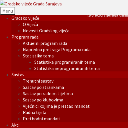
Menu
Izvor fotografije Mezit Armin
Gradsko vijeće
O Vijeću
Novosti Gradskog vijeća
Program rada
Aktuelni program rada
Napredna pretraga Programa rada
Statistika tema
Statistika programiranih tema
Statistika neprogramiranih tema
Sastav
Trenutni sastav
Sastav po strankama
Sastav po radnim tijelima
Sastav po klubovima
Vijećnici kojima je prestao mandat
Radna tijela
Prethodni mandati
Akti