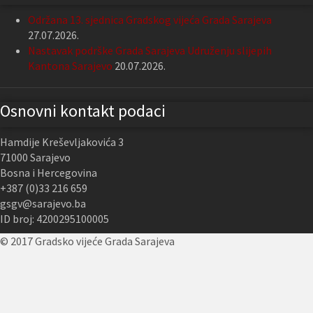
Održana 13. sjednica Gradskog vijeća Grada Sarajeva
27.07.2026.
Nastavak podrške Grada Sarajeva Udruženju slijepih
Kantona Sarajevo
20.07.2026.
Osnovni kontakt podaci
Hamdije Kreševljakovića 3
71000 Sarajevo
Bosna i Hercegovina
+387 (0)33 216 659
gsgv@sarajevo.ba
ID broj: 4200295100005
© 2017 Gradsko vijeće Grada Sarajeva