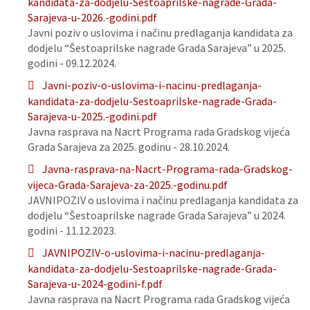
kandidata-za-dodjelu-Sestoaprilske-nagrade-Grada-
Sarajeva-u-2026.-godini.pdf
Javni poziv o uslovima i načinu predlaganja kandidata za
dodjelu “Šestoaprilske nagrade Grada Sarajeva” u 2025.
godini - 09.12.2024.
Javni-poziv-o-uslovima-i-nacinu-predlaganja-
kandidata-za-dodjelu-Sestoaprilske-nagrade-Grada-
Sarajeva-u-2025.-godini.pdf
Javna rasprava na Nacrt Programa rada Gradskog vijeća
Grada Sarajeva za 2025. godinu - 28.10.2024.
Javna-rasprava-na-Nacrt-Programa-rada-Gradskog-
vijeca-Grada-Sarajeva-za-2025.-godinu.pdf
JAVNIPOZIV o uslovima i načinu predlaganja kandidata za
dodjelu “Šestoaprilske nagrade Grada Sarajeva” u 2024.
godini - 11.12.2023.
JAVNIPOZIV-o-uslovima-i-nacinu-predlaganja-
kandidata-za-dodjelu-Sestoaprilske-nagrade-Grada-
Sarajeva-u-2024-godini-f.pdf
Javna rasprava na Nacrt Programa rada Gradskog vijeća