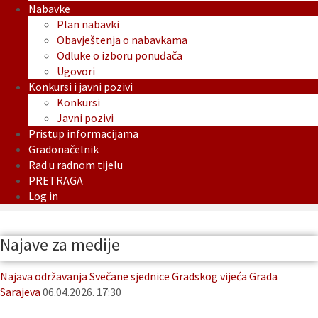
Nabavke
Plan nabavki
Obavještenja o nabavkama
Odluke o izboru ponuđača
Ugovori
Konkursi i javni pozivi
Konkursi
Javni pozivi
Pristup informacijama
Gradonačelnik
Rad u radnom tijelu
PRETRAGA
Log in
Najave za medije
Najava održavanja Svečane sjednice Gradskog vijeća Grada
Sarajeva
06.04.2026. 17:30