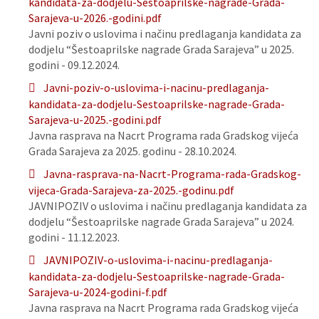
kandidata-za-dodjelu-Sestoaprilske-nagrade-Grada-
Sarajeva-u-2026.-godini.pdf
Javni poziv o uslovima i načinu predlaganja kandidata za
dodjelu “Šestoaprilske nagrade Grada Sarajeva” u 2025.
godini - 09.12.2024.
Javni-poziv-o-uslovima-i-nacinu-predlaganja-
kandidata-za-dodjelu-Sestoaprilske-nagrade-Grada-
Sarajeva-u-2025.-godini.pdf
Javna rasprava na Nacrt Programa rada Gradskog vijeća
Grada Sarajeva za 2025. godinu - 28.10.2024.
Javna-rasprava-na-Nacrt-Programa-rada-Gradskog-
vijeca-Grada-Sarajeva-za-2025.-godinu.pdf
JAVNIPOZIV o uslovima i načinu predlaganja kandidata za
dodjelu “Šestoaprilske nagrade Grada Sarajeva” u 2024.
godini - 11.12.2023.
JAVNIPOZIV-o-uslovima-i-nacinu-predlaganja-
kandidata-za-dodjelu-Sestoaprilske-nagrade-Grada-
Sarajeva-u-2024-godini-f.pdf
Javna rasprava na Nacrt Programa rada Gradskog vijeća