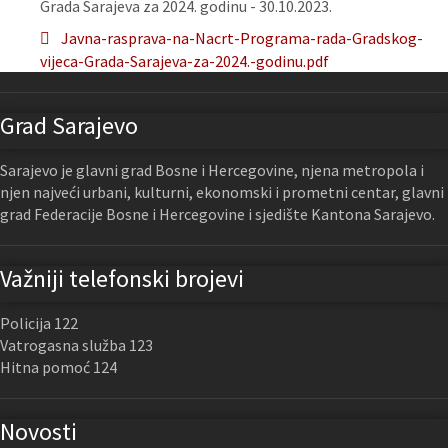
Grada Sarajeva za 2024. godinu - 30.10.2023.
Javna-rasprava-na-Nacrt-Programa-rada-Gradskog-
vijeca-Grada-Sarajeva-za-2024.-godinu.pdf
Grad Sarajevo
Sarajevo je glavni grad Bosne i Hercegovine, njena metropola i
njen najveći urbani, kulturni, ekonomski i prometni centar, glavni
grad Federacije Bosne i Hercegovine i sjedište Kantona Sarajevo.
Važniji telefonski brojevi
Policija 122
Vatrogasna služba 123
Hitna pomoć 124
Novosti