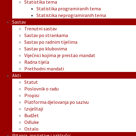
Statistika tema
Statistika programiranih tema
Statistika neprogramiranih tema
Sastav
Trenutni sastav
Sastav po strankama
Sastav po radnim tijelima
Sastav po klubovima
Vijećnici kojima je prestao mandat
Radna tijela
Prethodni mandati
Akti
Statut
Poslovnik o radu
Propisi
Platforma djelovanja po sazivu
Izvještaji
Budžet
Odluke
Ostalo
Pitanja, inicijative i zaključci