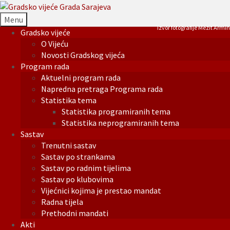
Menu
Izvor fotografije Mezit Armin
Gradsko vijeće
O Vijeću
Novosti Gradskog vijeća
Program rada
Aktuelni program rada
Napredna pretraga Programa rada
Statistika tema
Statistika programiranih tema
Statistika neprogramiranih tema
Sastav
Trenutni sastav
Sastav po strankama
Sastav po radnim tijelima
Sastav po klubovima
Vijećnici kojima je prestao mandat
Radna tijela
Prethodni mandati
Akti