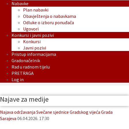
Nabavke
Plan nabavki
Obavještenja o nabavkama
Odluke o izboru ponuđača
Ugovori
Konkursi i javni pozivi
Konkursi
Javni pozivi
Pristup informacijama
Gradonačelnik
Rad u radnom tijelu
PRETRAGA
Log in
Najave za medije
Najava održavanja Svečane sjednice Gradskog vijeća Grada
Sarajeva
06.04.2026. 17:30