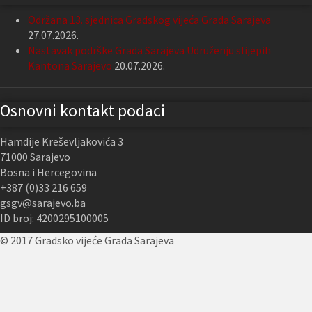
Održana 13. sjednica Gradskog vijeća Grada Sarajeva
27.07.2026.
Nastavak podrške Grada Sarajeva Udruženju slijepih
Kantona Sarajevo
20.07.2026.
Osnovni kontakt podaci
Hamdije Kreševljakovića 3
71000 Sarajevo
Bosna i Hercegovina
+387 (0)33 216 659
gsgv@sarajevo.ba
ID broj: 4200295100005
© 2017 Gradsko vijeće Grada Sarajeva