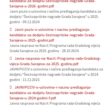
kandidata-za-dodjelu-Sestoaprilske-nagrade-Grada-
Sarajeva-u-2026.-godini.pdf
Javni poziv o uslovima i načinu predlaganja kandidata za
dodjelu “Šestoaprilske nagrade Grada Sarajeva” u 2025.
godini - 09.12.2024.
Javni-poziv-o-uslovima-i-nacinu-predlaganja-
kandidata-za-dodjelu-Sestoaprilske-nagrade-Grada-
Sarajeva-u-2025.-godini.pdf
Javna rasprava na Nacrt Programa rada Gradskog vijeća
Grada Sarajeva za 2025. godinu - 28.10.2024.
Javna-rasprava-na-Nacrt-Programa-rada-Gradskog-
vijeca-Grada-Sarajeva-za-2025.-godinu.pdf
JAVNIPOZIV o uslovima i načinu predlaganja kandidata za
dodjelu “Šestoaprilske nagrade Grada Sarajeva” u 2024.
godini - 11.12.2023.
JAVNIPOZIV-o-uslovima-i-nacinu-predlaganja-
kandidata-za-dodjelu-Sestoaprilske-nagrade-Grada-
Sarajeva-u-2024-godini-f.pdf
Javna rasprava na Nacrt Programa rada Gradskog vijeća