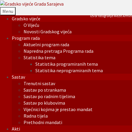
Menu
Izvor fotografije Mezit Armin
Gradsko vijeće
O Vijeću
Novosti Gradskog vijeća
Program rada
Aktuelni program rada
Napredna pretraga Programa rada
Statistika tema
Statistika programiranih tema
Statistika neprogramiranih tema
Sastav
Trenutni sastav
Sastav po strankama
Sastav po radnim tijelima
Sastav po klubovima
Vijećnici kojima je prestao mandat
Radna tijela
Prethodni mandati
Akti