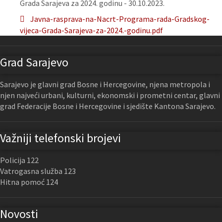
Grada Sarajeva za 2024. godinu - 30.10.2023.
Javna-rasprava-na-Nacrt-Programa-rada-Gradskog-
vijeca-Grada-Sarajeva-za-2024.-godinu.pdf
Grad Sarajevo
Sarajevo je glavni grad Bosne i Hercegovine, njena metropola i
njen najveći urbani, kulturni, ekonomski i prometni centar, glavni
grad Federacije Bosne i Hercegovine i sjedište Kantona Sarajevo.
Važniji telefonski brojevi
Policija 122
Vatrogasna služba 123
Hitna pomoć 124
Novosti