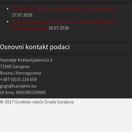
Održana 13. sjednica Gradskog vijeća Grada Sarajeva
27.07.2026.
Nastavak podrške Grada Sarajeva Udruženju slijepih
Kantona Sarajevo
20.07.2026.
Osnovni kontakt podaci
Hamdije Kreševljakovića 3
71000 Sarajevo
Bosna i Hercegovina
+387 (0)33 216 659
gsgv@sarajevo.ba
ID broj: 4200295100005
© 2017 Gradsko vijeće Grada Sarajeva