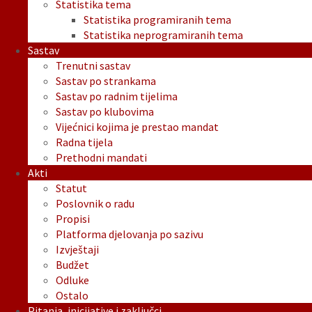
Statistika tema
Statistika programiranih tema
Statistika neprogramiranih tema
Sastav
Trenutni sastav
Sastav po strankama
Sastav po radnim tijelima
Sastav po klubovima
Vijećnici kojima je prestao mandat
Radna tijela
Prethodni mandati
Akti
Statut
Poslovnik o radu
Propisi
Platforma djelovanja po sazivu
Izvještaji
Budžet
Odluke
Ostalo
Pitanja, inicijative i zaključci