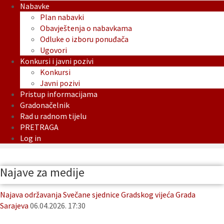
Nabavke
Plan nabavki
Obavještenja o nabavkama
Odluke o izboru ponuđača
Ugovori
Konkursi i javni pozivi
Konkursi
Javni pozivi
Pristup informacijama
Gradonačelnik
Rad u radnom tijelu
PRETRAGA
Log in
Najave za medije
Najava održavanja Svečane sjednice Gradskog vijeća Grada
Sarajeva
06.04.2026. 17:30