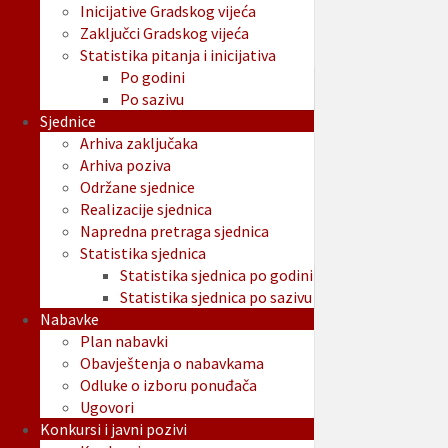
Inicijative Gradskog vijeća
Zaključci Gradskog vijeća
Statistika pitanja i inicijativa
Po godini
Po sazivu
Sjednice
Arhiva zaključaka
Arhiva poziva
Održane sjednice
Realizacije sjednica
Napredna pretraga sjednica
Statistika sjednica
Statistika sjednica po godini
Statistika sjednica po sazivu
Nabavke
Plan nabavki
Obavještenja o nabavkama
Odluke o izboru ponuđača
Ugovori
Konkursi i javni pozivi