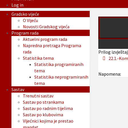
Log in
Gradsko vijeće
O Vijeću
Novosti Gradskog vijeća
Program rada
Aktuelni program rada
Napredna pretraga Programa
rada
Prilog izvještaj
Statistika tema
22.1.-Kom
Statistika programiranih
tema
Napomena:
Statistika neprogramiranih
tema
Sastav
Trenutni sastav
Sastav po strankama
Sastav po radnim tijelima
Sastav po klubovima
Vijećnici kojima je prestao
mandat