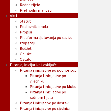
Radna tijela
Prethodni mandati
Akti
Statut
Poslovnik o radu
Propisi
Platforma djelovanja po sazivu
Izvještaji
Budžet
Odluke
Ostalo
Pitanja, inicijative i zaključci
Pitanja i inicijative po podnosiocu
Pitanja i inicijative po
vijećniku
Pitanja i inicijative po klubu
Pitanja i inicijative po
radnom tijelu
Pitanja i inicijative po dostavi
Pitanja i inicijative po sjednici