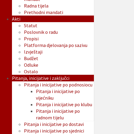
Radna tijela
Prethodni mandati
Akti
Statut
Poslovnik o radu
Propisi
Platforma djelovanja po sazivu
Izvještaji
Budžet
Odluke
Ostalo
Pitanja, inicijative i zaključci
Pitanja i inicijative po podnosiocu
Pitanja i inicijative po
vijećniku
Pitanja i inicijative po klubu
Pitanja i inicijative po
radnom tijelu
Pitanja i inicijative po dostavi
Pitanja i inicijative po sjednici