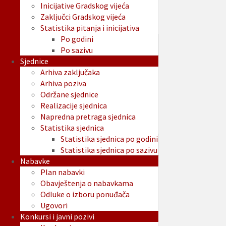
Inicijative Gradskog vijeća
Zaključci Gradskog vijeća
Statistika pitanja i inicijativa
Po godini
Po sazivu
Sjednice
Arhiva zaključaka
Arhiva poziva
Održane sjednice
Realizacije sjednica
Napredna pretraga sjednica
Statistika sjednica
Statistika sjednica po godini
Statistika sjednica po sazivu
Nabavke
Plan nabavki
Obavještenja o nabavkama
Odluke o izboru ponuđača
Ugovori
Konkursi i javni pozivi