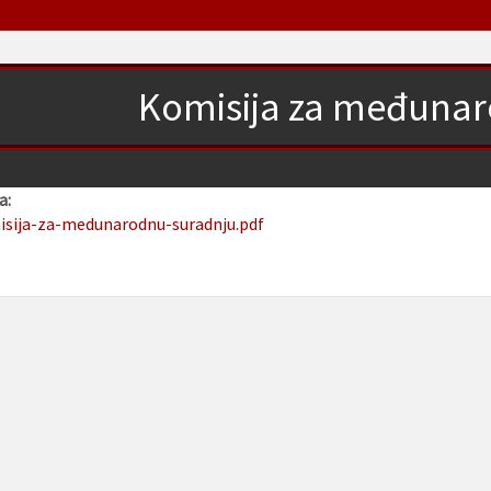
Komisija za međunar
a:
isija-za-medunarodnu-suradnju.pdf