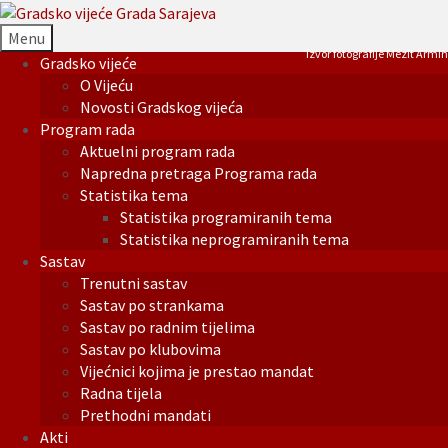
Menu
Izvor fotografije Mezit Armin
Gradsko vijeće
O Vijeću
Novosti Gradskog vijeća
Program rada
Aktuelni program rada
Napredna pretraga Programa rada
Statistika tema
Statistika programiranih tema
Statistika neprogramiranih tema
Sastav
Trenutni sastav
Sastav po strankama
Sastav po radnim tijelima
Sastav po klubovima
Vijećnici kojima je prestao mandat
Radna tijela
Prethodni mandati
Akti