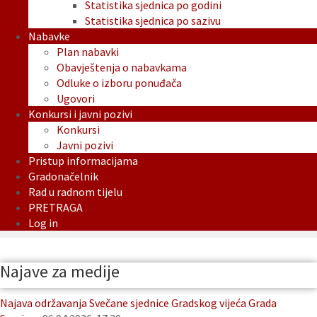
Statistika sjednica po godini
Statistika sjednica po sazivu
Nabavke
Plan nabavki
Obavještenja o nabavkama
Odluke o izboru ponuđača
Ugovori
Konkursi i javni pozivi
Konkursi
Javni pozivi
Pristup informacijama
Gradonačelnik
Rad u radnom tijelu
PRETRAGA
Log in
Najave za medije
Najava održavanja Svečane sjednice Gradskog vijeća Grada