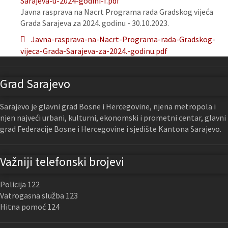
Sarajeva-u-2024-godini-f.pdf
Javna rasprava na Nacrt Programa rada Gradskog vijeća
Grada Sarajeva za 2024. godinu - 30.10.2023.
Javna-rasprava-na-Nacrt-Programa-rada-Gradskog-
vijeca-Grada-Sarajeva-za-2024.-godinu.pdf
Grad Sarajevo
Sarajevo je glavni grad Bosne i Hercegovine, njena metropola i
njen najveći urbani, kulturni, ekonomski i prometni centar, glavni
grad Federacije Bosne i Hercegovine i sjedište Kantona Sarajevo.
Važniji telefonski brojevi
Policija 122
Vatrogasna služba 123
Hitna pomoć 124