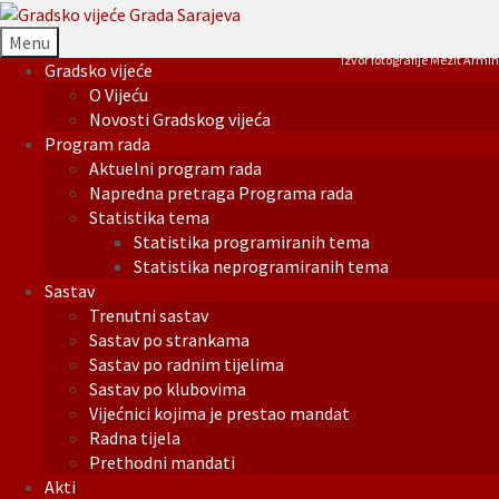
Menu
Izvor fotografije Mezit Armin
Gradsko vijeće
O Vijeću
Novosti Gradskog vijeća
Program rada
Aktuelni program rada
Napredna pretraga Programa rada
Statistika tema
Statistika programiranih tema
Statistika neprogramiranih tema
Sastav
Trenutni sastav
Sastav po strankama
Sastav po radnim tijelima
Sastav po klubovima
Vijećnici kojima je prestao mandat
Radna tijela
Prethodni mandati
Akti