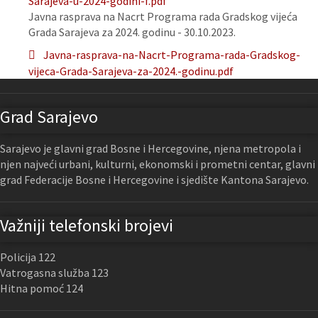
Sarajeva-u-2024-godini-f.pdf
Javna rasprava na Nacrt Programa rada Gradskog vijeća
Grada Sarajeva za 2024. godinu - 30.10.2023.
Javna-rasprava-na-Nacrt-Programa-rada-Gradskog-
vijeca-Grada-Sarajeva-za-2024.-godinu.pdf
Grad Sarajevo
Sarajevo je glavni grad Bosne i Hercegovine, njena metropola i
njen najveći urbani, kulturni, ekonomski i prometni centar, glavni
grad Federacije Bosne i Hercegovine i sjedište Kantona Sarajevo.
Važniji telefonski brojevi
Policija 122
Vatrogasna služba 123
Hitna pomoć 124