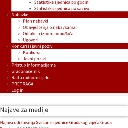
Statistika sjednica po godini
Statistika sjednica po sazivu
Nabavke
Plan nabavki
Obavještenja o nabavkama
Odluke o izboru ponuđača
Ugovori
Konkursi i javni pozivi
Konkursi
Javni pozivi
Pristup informacijama
Gradonačelnik
Rad u radnom tijelu
PRETRAGA
Log in
Najave za medije
Najava održavanja Svečane sjednice Gradskog vijeća Grada