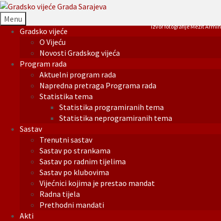
Menu
Izvor fotografije Mezit Armin
Gradsko vijeće
O Vijeću
Novosti Gradskog vijeća
Program rada
Aktuelni program rada
Napredna pretraga Programa rada
Statistika tema
Statistika programiranih tema
Statistika neprogramiranih tema
Sastav
Trenutni sastav
Sastav po strankama
Sastav po radnim tijelima
Sastav po klubovima
Vijećnici kojima je prestao mandat
Radna tijela
Prethodni mandati
Akti