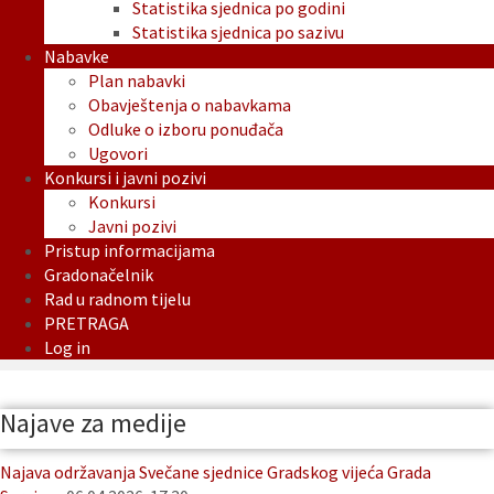
Statistika sjednica po godini
Statistika sjednica po sazivu
Nabavke
Plan nabavki
Obavještenja o nabavkama
Odluke o izboru ponuđača
Ugovori
Konkursi i javni pozivi
Konkursi
Javni pozivi
Pristup informacijama
Gradonačelnik
Rad u radnom tijelu
PRETRAGA
Log in
Najave za medije
Najava održavanja Svečane sjednice Gradskog vijeća Grada