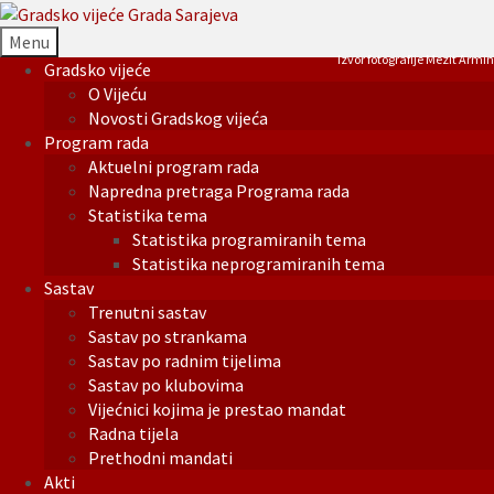
Menu
Izvor fotografije Mezit Armin
Gradsko vijeće
O Vijeću
Novosti Gradskog vijeća
Program rada
Aktuelni program rada
Napredna pretraga Programa rada
Statistika tema
Statistika programiranih tema
Statistika neprogramiranih tema
Sastav
Trenutni sastav
Sastav po strankama
Sastav po radnim tijelima
Sastav po klubovima
Vijećnici kojima je prestao mandat
Radna tijela
Prethodni mandati
Akti