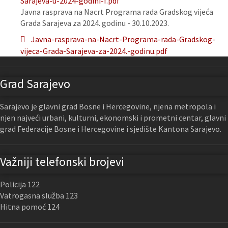
Sarajeva-u-2024-godini-f.pdf
Javna rasprava na Nacrt Programa rada Gradskog vijeća
Grada Sarajeva za 2024. godinu - 30.10.2023.
Javna-rasprava-na-Nacrt-Programa-rada-Gradskog-
vijeca-Grada-Sarajeva-za-2024.-godinu.pdf
Grad Sarajevo
Sarajevo je glavni grad Bosne i Hercegovine, njena metropola i
njen najveći urbani, kulturni, ekonomski i prometni centar, glavni
grad Federacije Bosne i Hercegovine i sjedište Kantona Sarajevo.
Važniji telefonski brojevi
Policija 122
Vatrogasna služba 123
Hitna pomoć 124