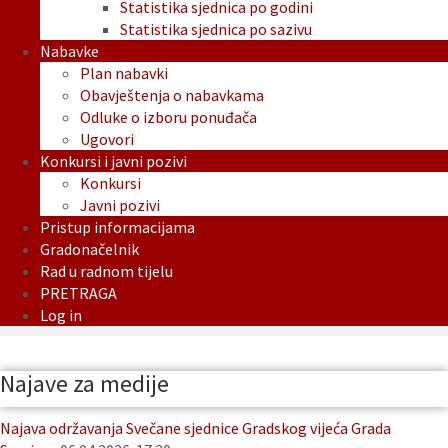
Statistika sjednica po godini
Statistika sjednica po sazivu
Nabavke
Plan nabavki
Obavještenja o nabavkama
Odluke o izboru ponuđača
Ugovori
Konkursi i javni pozivi
Konkursi
Javni pozivi
Pristup informacijama
Gradonačelnik
Rad u radnom tijelu
PRETRAGA
Log in
Najave za medije
Najava održavanja Svečane sjednice Gradskog vijeća Grada