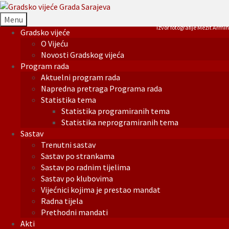
Menu
Izvor fotografije Mezit Armin
Gradsko vijeće
O Vijeću
Novosti Gradskog vijeća
Program rada
Aktuelni program rada
Napredna pretraga Programa rada
Statistika tema
Statistika programiranih tema
Statistika neprogramiranih tema
Sastav
Trenutni sastav
Sastav po strankama
Sastav po radnim tijelima
Sastav po klubovima
Vijećnici kojima je prestao mandat
Radna tijela
Prethodni mandati
Akti