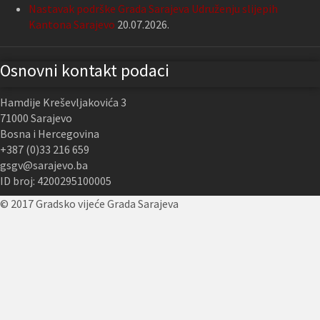
Nastavak podrške Grada Sarajeva Udruženju slijepih
Kantona Sarajevo
20.07.2026.
Osnovni kontakt podaci
Hamdije Kreševljakovića 3
71000 Sarajevo
Bosna i Hercegovina
+387 (0)33 216 659
gsgv@sarajevo.ba
ID broj: 4200295100005
© 2017 Gradsko vijeće Grada Sarajeva