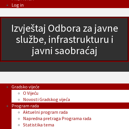
Log in
Izvještaj Odbora za javne
službe, infrastrukturu i
javni saobraćaj
Gradsko vijeće
O Vijeću
Novosti Gradskog vijeća
Program rada
Aktuelni program rada
Napredna pretraga Programa rada
Statistika tema