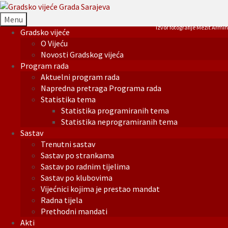
Menu
Izvor fotografije Mezit Armin
Gradsko vijeće
O Vijeću
Novosti Gradskog vijeća
Program rada
Aktuelni program rada
Napredna pretraga Programa rada
Statistika tema
Statistika programiranih tema
Statistika neprogramiranih tema
Sastav
Trenutni sastav
Sastav po strankama
Sastav po radnim tijelima
Sastav po klubovima
Vijećnici kojima je prestao mandat
Radna tijela
Prethodni mandati
Akti