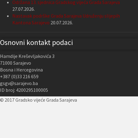
Održana 13. sjednica Gradskog vijeća Grada Sarajeva
27.07.2026.
Nastavak podrške Grada Sarajeva Udruženju slijepih
Kantona Sarajevo
20.07.2026.
Osnovni kontakt podaci
Hamdije Kreševljakovića 3
71000 Sarajevo
Bosna i Hercegovina
+387 (0)33 216 659
gsgv@sarajevo.ba
ID broj: 4200295100005
© 2017 Gradsko vijeće Grada Sarajeva