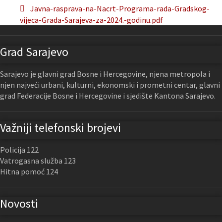
Javna-rasprava-na-Nacrt-Programa-rada-Gradskog-
vijeca-Grada-Sarajeva-za-2024.-godinu.pdf
Grad Sarajevo
Sarajevo je glavni grad Bosne i Hercegovine, njena metropola i
njen najveći urbani, kulturni, ekonomski i prometni centar, glavni
grad Federacije Bosne i Hercegovine i sjedište Kantona Sarajevo.
Važniji telefonski brojevi
Policija 122
Vatrogasna služba 123
Hitna pomoć 124
Novosti