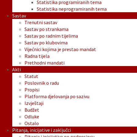
Statistika programiranih tema
Statistika neprogramiranih tema
Sastav
Trenutni sastav
Sastav po strankama
Sastav po radnim tijelima
Sastav po klubovima
Vijećnici kojima je prestao mandat
Radna tijela
Prethodni mandati
Akti
Statut
Poslovnik o radu
Propisi
Platforma djelovanja po sazivu
Izvještaji
Budžet
Odluke
Ostalo
Pitanja, inicijative i zaključci
Pitanja i inicijative po podnosiocu