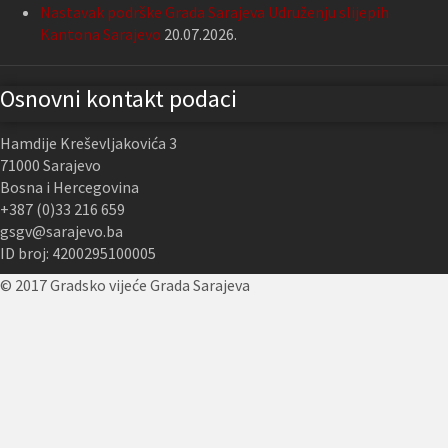
Nastavak podrške Grada Sarajeva Udruženju slijepih
Kantona Sarajevo
20.07.2026.
Osnovni kontakt podaci
Hamdije Kreševljakovića 3
71000 Sarajevo
Bosna i Hercegovina
+387 (0)33 216 659
gsgv@sarajevo.ba
ID broj: 4200295100005
© 2017 Gradsko vijeće Grada Sarajeva