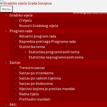
Menu
Izvor fotografije Mezit Armin
Gradsko vijeće
O Vijeću
Novosti Gradskog vijeća
Program rada
Aktuelni program rada
Napredna pretraga Programa rada
Statistika tema
Statistika programiranih tema
Statistika neprogramiranih tema
Sastav
Trenutni sastav
Sastav po strankama
Sastav po radnim tijelima
Sastav po klubovima
Vijećnici kojima je prestao mandat
Radna tijela
Prethodni mandati
Akti