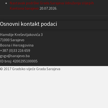
Nastavak podrške Grada Sarajeva Udruženju slijepih
Kantona Sarajevo
20.07.2026.
Osnovni kontakt podaci
Hamdije Kreševljakovića 3
71000 Sarajevo
Bosna i Hercegovina
+387 (0)33 216 659
gsgv@sarajevo.ba
ID broj: 4200295100005
© 2017 Gradsko vijeće Grada Sarajeva