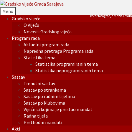
Menu
Izvor fotografije Mezit Armin
Gradsko vijeće
O Vijeću
Novosti Gradskog vijeća
Program rada
Aktuelni program rada
Napredna pretraga Programa rada
Statistika tema
Statistika programiranih tema
Statistika neprogramiranih tema
Sastav
Trenutni sastav
Sastav po strankama
Sastav po radnim tijelima
Sastav po klubovima
Vijećnici kojima je prestao mandat
Radna tijela
Prethodni mandati
Akti