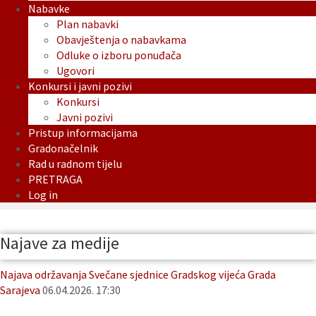
Nabavke
Plan nabavki
Obavještenja o nabavkama
Odluke o izboru ponuđača
Ugovori
Konkursi i javni pozivi
Konkursi
Javni pozivi
Pristup informacijama
Gradonačelnik
Rad u radnom tijelu
PRETRAGA
Log in
Najave za medije
Najava održavanja Svečane sjednice Gradskog vijeća Grada
Sarajeva
06.04.2026. 17:30