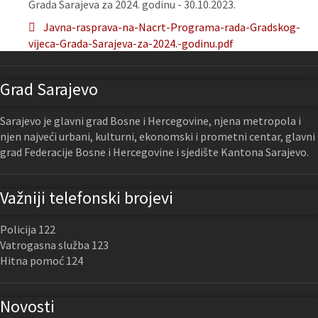
Grada Sarajeva za 2024. godinu - 30.10.2023.
Javna-rasprava-na-Nacrt-Programa-rada-Gradskog-
vijeca-Grada-Sarajeva-za-2024.-godinu.pdf
Grad Sarajevo
Sarajevo je glavni grad Bosne i Hercegovine, njena metropola i
njen najveći urbani, kulturni, ekonomski i prometni centar, glavni
grad Federacije Bosne i Hercegovine i sjedište Kantona Sarajevo.
Važniji telefonski brojevi
Policija 122
Vatrogasna služba 123
Hitna pomoć 124
Novosti