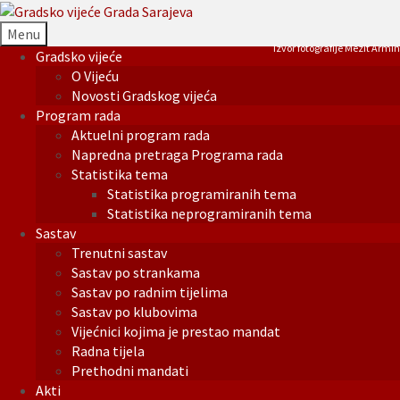
Menu
Izvor fotografije Mezit Armin
Gradsko vijeće
O Vijeću
Novosti Gradskog vijeća
Program rada
Aktuelni program rada
Napredna pretraga Programa rada
Statistika tema
Statistika programiranih tema
Statistika neprogramiranih tema
Sastav
Trenutni sastav
Sastav po strankama
Sastav po radnim tijelima
Sastav po klubovima
Vijećnici kojima je prestao mandat
Radna tijela
Prethodni mandati
Akti