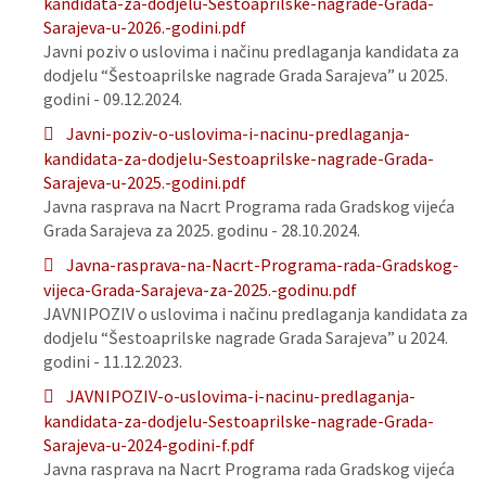
kandidata-za-dodjelu-Sestoaprilske-nagrade-Grada-
Sarajeva-u-2026.-godini.pdf
Javni poziv o uslovima i načinu predlaganja kandidata za
dodjelu “Šestoaprilske nagrade Grada Sarajeva” u 2025.
godini - 09.12.2024.
Javni-poziv-o-uslovima-i-nacinu-predlaganja-
kandidata-za-dodjelu-Sestoaprilske-nagrade-Grada-
Sarajeva-u-2025.-godini.pdf
Javna rasprava na Nacrt Programa rada Gradskog vijeća
Grada Sarajeva za 2025. godinu - 28.10.2024.
Javna-rasprava-na-Nacrt-Programa-rada-Gradskog-
vijeca-Grada-Sarajeva-za-2025.-godinu.pdf
JAVNIPOZIV o uslovima i načinu predlaganja kandidata za
dodjelu “Šestoaprilske nagrade Grada Sarajeva” u 2024.
godini - 11.12.2023.
JAVNIPOZIV-o-uslovima-i-nacinu-predlaganja-
kandidata-za-dodjelu-Sestoaprilske-nagrade-Grada-
Sarajeva-u-2024-godini-f.pdf
Javna rasprava na Nacrt Programa rada Gradskog vijeća