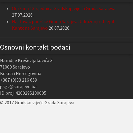
Održana 13. sjednica Gradskog vijeća Grada Sarajeva
27.07.2026.
Nastavak podrške Grada Sarajeva Udruženju slijepih
Kantona Sarajevo
20.07.2026.
Osnovni kontakt podaci
Hamdije Kreševljakovića 3
71000 Sarajevo
Bosna i Hercegovina
+387 (0)33 216 659
gsgv@sarajevo.ba
ID broj: 4200295100005
© 2017 Gradsko vijeće Grada Sarajeva