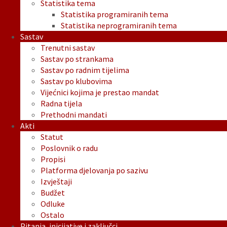
Statistika tema
Statistika programiranih tema
Statistika neprogramiranih tema
Sastav
Trenutni sastav
Sastav po strankama
Sastav po radnim tijelima
Sastav po klubovima
Vijećnici kojima je prestao mandat
Radna tijela
Prethodni mandati
Akti
Statut
Poslovnik o radu
Propisi
Platforma djelovanja po sazivu
Izvještaji
Budžet
Odluke
Ostalo
Pitanja, inicijative i zaključci