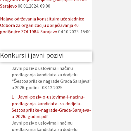
Sarajevo
08.01.2024. 09:00
Najava održavanja konstituirajuće sjednice
Odbora za organizaciju obilježavanja 40.
godišnjice ZOI 1984. Sarajevo
04.10.2023. 15:00
Konkursi i javni pozivi
Javni poziv o uslovima i načinu
predlaganja kandidata za dodjelu
“Šestoaprilske nagrade Grada Sarajeva”
u 2026. godini - 08.12.2025.
Javni-poziv-o-uslovima-i-nacinu-
predlaganja-kandidata-za-dodjelu-
Sestoaprilske-nagrade-Grada-Sarajeva-
u-2026.-godini.pdf
Javni poziv o uslovima i načinu
predlaganja kandidata za dodjelu