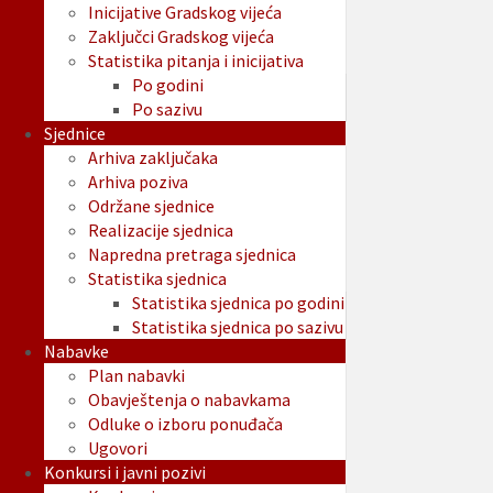
Inicijative Gradskog vijeća
Zaključci Gradskog vijeća
Statistika pitanja i inicijativa
Po godini
Po sazivu
Sjednice
Arhiva zaključaka
Arhiva poziva
Održane sjednice
Realizacije sjednica
Napredna pretraga sjednica
Statistika sjednica
Statistika sjednica po godini
Statistika sjednica po sazivu
Nabavke
Plan nabavki
Obavještenja o nabavkama
Odluke o izboru ponuđača
Ugovori
Konkursi i javni pozivi