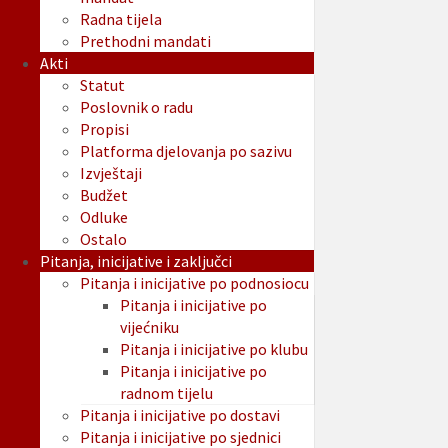
Radna tijela
Prethodni mandati
Akti
Statut
Poslovnik o radu
Propisi
Platforma djelovanja po sazivu
Izvještaji
Budžet
Odluke
Ostalo
Pitanja, inicijative i zaključci
Pitanja i inicijative po podnosiocu
Pitanja i inicijative po
vijećniku
Pitanja i inicijative po klubu
Pitanja i inicijative po
radnom tijelu
Pitanja i inicijative po dostavi
Pitanja i inicijative po sjednici