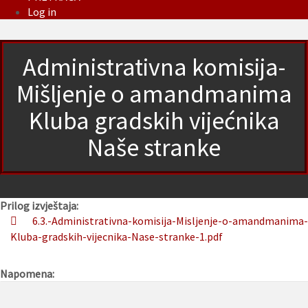
Log in
Administrativna komisija-
Mišljenje o amandmanima
Kluba gradskih vijećnika
Naše stranke
Prilog izvještaja:
6.3.-Administrativna-komisija-Misljenje-o-amandmanima-
Kluba-gradskih-vijecnika-Nase-stranke-1.pdf
Napomena: