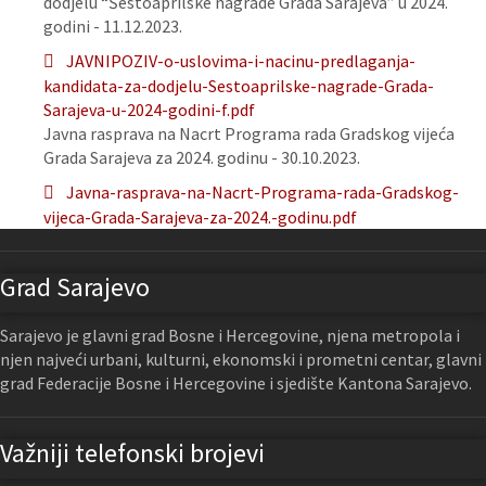
dodjelu “Šestoaprilske nagrade Grada Sarajeva” u 2024.
godini - 11.12.2023.
JAVNIPOZIV-o-uslovima-i-nacinu-predlaganja-
kandidata-za-dodjelu-Sestoaprilske-nagrade-Grada-
Sarajeva-u-2024-godini-f.pdf
Javna rasprava na Nacrt Programa rada Gradskog vijeća
Grada Sarajeva za 2024. godinu - 30.10.2023.
Javna-rasprava-na-Nacrt-Programa-rada-Gradskog-
vijeca-Grada-Sarajeva-za-2024.-godinu.pdf
Grad Sarajevo
Sarajevo je glavni grad Bosne i Hercegovine, njena metropola i
njen najveći urbani, kulturni, ekonomski i prometni centar, glavni
grad Federacije Bosne i Hercegovine i sjedište Kantona Sarajevo.
Važniji telefonski brojevi