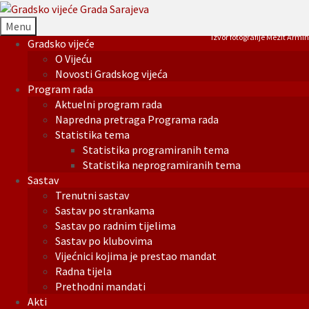
Menu
Izvor fotografije Mezit Armin
Gradsko vijeće
O Vijeću
Novosti Gradskog vijeća
Program rada
Aktuelni program rada
Napredna pretraga Programa rada
Statistika tema
Statistika programiranih tema
Statistika neprogramiranih tema
Sastav
Trenutni sastav
Sastav po strankama
Sastav po radnim tijelima
Sastav po klubovima
Vijećnici kojima je prestao mandat
Radna tijela
Prethodni mandati
Akti