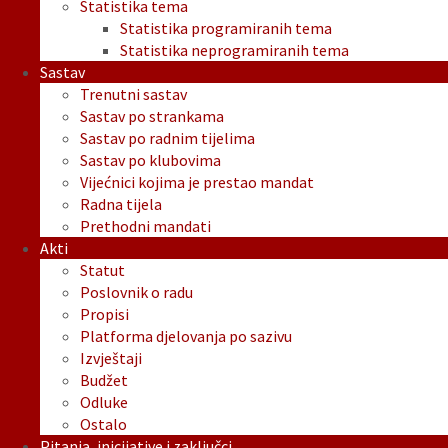
Statistika tema
Statistika programiranih tema
Statistika neprogramiranih tema
Sastav
Trenutni sastav
Sastav po strankama
Sastav po radnim tijelima
Sastav po klubovima
Vijećnici kojima je prestao mandat
Radna tijela
Prethodni mandati
Akti
Statut
Poslovnik o radu
Propisi
Platforma djelovanja po sazivu
Izvještaji
Budžet
Odluke
Ostalo
Pitanja, inicijative i zaključci