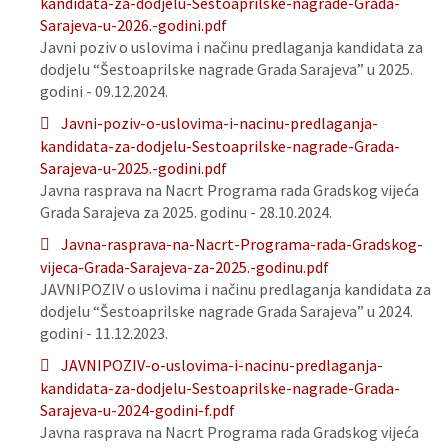
kandidata-za-dodjelu-Sestoaprilske-nagrade-Grada-
Sarajeva-u-2026.-godini.pdf
Javni poziv o uslovima i načinu predlaganja kandidata za
dodjelu “Šestoaprilske nagrade Grada Sarajeva” u 2025.
godini - 09.12.2024.
Javni-poziv-o-uslovima-i-nacinu-predlaganja-
kandidata-za-dodjelu-Sestoaprilske-nagrade-Grada-
Sarajeva-u-2025.-godini.pdf
Javna rasprava na Nacrt Programa rada Gradskog vijeća
Grada Sarajeva za 2025. godinu - 28.10.2024.
Javna-rasprava-na-Nacrt-Programa-rada-Gradskog-
vijeca-Grada-Sarajeva-za-2025.-godinu.pdf
JAVNIPOZIV o uslovima i načinu predlaganja kandidata za
dodjelu “Šestoaprilske nagrade Grada Sarajeva” u 2024.
godini - 11.12.2023.
JAVNIPOZIV-o-uslovima-i-nacinu-predlaganja-
kandidata-za-dodjelu-Sestoaprilske-nagrade-Grada-
Sarajeva-u-2024-godini-f.pdf
Javna rasprava na Nacrt Programa rada Gradskog vijeća