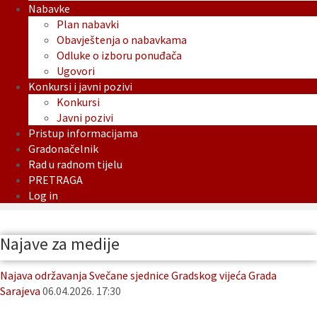
Nabavke
Plan nabavki
Obavještenja o nabavkama
Odluke o izboru ponuđača
Ugovori
Konkursi i javni pozivi
Konkursi
Javni pozivi
Pristup informacijama
Gradonačelnik
Rad u radnom tijelu
PRETRAGA
Log in
Najave za medije
Najava održavanja Svečane sjednice Gradskog vijeća Grada
Sarajeva
06.04.2026. 17:30