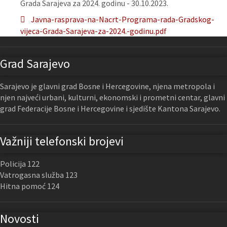
Grada Sarajeva za 2024. godinu - 30.10.2023.
Javna-rasprava-na-Nacrt-Programa-rada-Gradskog-
vijeca-Grada-Sarajeva-za-2024.-godinu.pdf
Grad Sarajevo
Sarajevo je glavni grad Bosne i Hercegovine, njena metropola i
njen najveći urbani, kulturni, ekonomski i prometni centar, glavni
grad Federacije Bosne i Hercegovine i sjedište Kantona Sarajevo.
Važniji telefonski brojevi
Policija 122
Vatrogasna služba 123
Hitna pomoć 124
Novosti