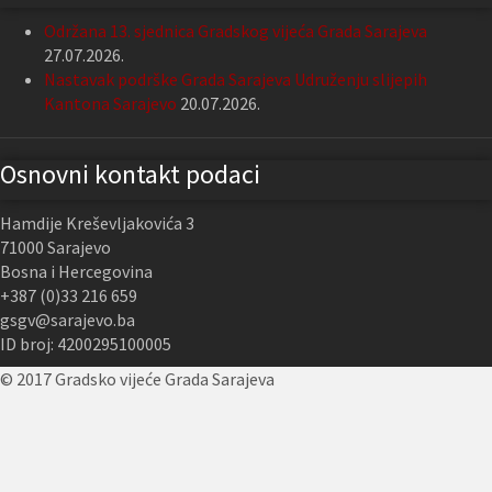
Održana 13. sjednica Gradskog vijeća Grada Sarajeva
27.07.2026.
Nastavak podrške Grada Sarajeva Udruženju slijepih
Kantona Sarajevo
20.07.2026.
Osnovni kontakt podaci
Hamdije Kreševljakovića 3
71000 Sarajevo
Bosna i Hercegovina
+387 (0)33 216 659
gsgv@sarajevo.ba
ID broj: 4200295100005
© 2017 Gradsko vijeće Grada Sarajeva